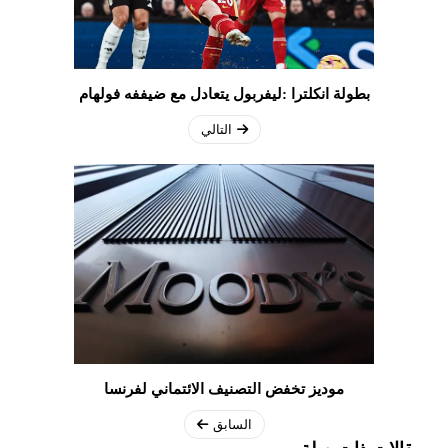
بطولة انكلترا :ليفربول يتعادل مع ضيففه فولهام
التالي
موديز تخفض التصنيف الائتماني لفرنسا
السابق