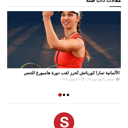
مقالات ذات صلة
الألمانية تمارا كورباتش تُحرز لقب دورة هامبورغ للتنس
مو
ال
شمس اليوم نيوز 24
26 يوليو 2026