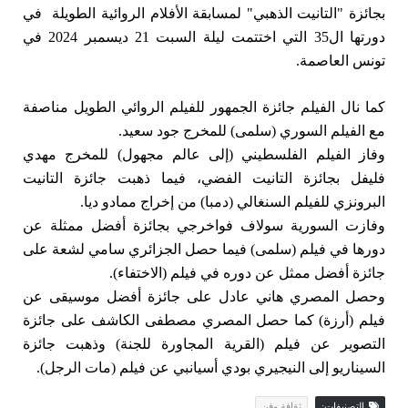
بجائزة "التانيت الذهبي" لمسابقة الأفلام الروائية الطويلة في
دورتها ال35 التي اختتمت ليلة السبت 21 ديسمبر 2024 في
تونس العاصمة.
كما نال الفيلم جائزة الجمهور للفيلم الروائي الطويل مناصفة
مع الفيلم السوري (سلمى) للمخرج جود سعيد.
وفاز الفيلم الفلسطيني (إلى عالم مجهول) للمخرج مهدي
فليفل بجائزة التانيت الفضي، فيما ذهبت جائزة التانيت
البرونزي للفيلم السنغالي (دمبا) من إخراج ممادو ديا.
وفازت السورية سولاف فواخرجي بجائزة أفضل ممثلة عن
دورها في فيلم (سلمى) فيما حصل الجزائري سامي لشعة على
جائزة أفضل ممثل عن دوره في فيلم (الاختفاء).
وحصل المصري هاني عادل على جائزة أفضل موسيقى عن
فيلم (أرزة) كما حصل المصري مصطفى الكاشف على جائزة
التصوير عن فيلم (القرية المجاورة للجنة) وذهبت جائزة
السيناريو إلى النيجيري بودي أسيانبي عن فيلم (مات الرجل).
التصنيفات:
ثقافة وفن