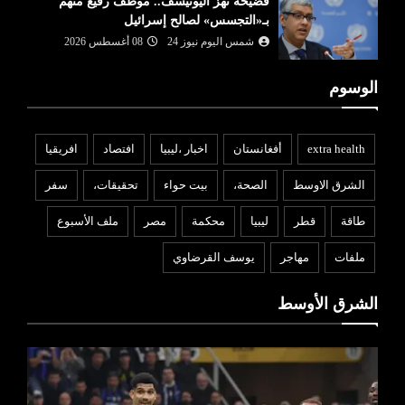
فضيحة تهز اليونيسف.. موظف رفيع متهم
بـ«التجسس» لصالح إسرائيل
شمس اليوم نيوز 24
08 أغسطس 2026
الوسوم
extra health
أفغانستان
اخبار ،ليبيا
افتصاد
افريقيا
الشرق الاوسط
الصحة،
بيت حواء
تحقيقات،
سفر
طاقة
قطر
ليبيا
محكمة
مصر
ملف الأسبوع
ملفات
مهاجر
يوسف القرضاوي
الشرق الأوسط