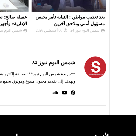
ة تأمر بحبس
عقيلة صالح: ندعم «هيئة الرقابة
لجنة “
ن
الإدارية» وأجهزتها
بشأن تعيين رئ
شمس اليوم نيوز 24
05 أغسطس 2026
شمس اليوم نيوز 
شمس اليوم نيوز 24
**جريدة شمس اليوم نيوز**: صحيفة إلكترونية ناط
وتهدف إلى تقديم محتوى متنوع وموثوق يجمع بي