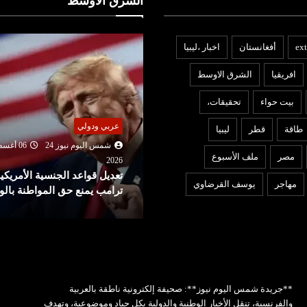
الشرق الأوسط
ext
أفغانستان
اخبار ،ليبيا
افريقيا
الشرق الاوسط
بيت حواء
تحقيقات،
بنوك ومؤسسات
ربي ودولي
طاقة
قطر
ليبيا
شمس اليوم نيوز 24
06 أغ
شمس اليوم نيوز 24
06 أغسطس
2026
مصر
ملف الأسبوع
بنك البركة تونس يعزز التزامه
202
عديل قواعد الجنسية الأمريكية..
بالتمويل المستدام بانضمامه إ
مهاجر
يوسف القرضاوي
رامب يمنع حق المواطنة بالولادة
الشراكة العال...
**جريدة شمس اليوم نيوز**: صحيفة إلكترونية ناطقة بالعربية
والفرنسية، تنقل الأخبار الوطنية والدولية بكل حياد وموضوعية، وتهدف