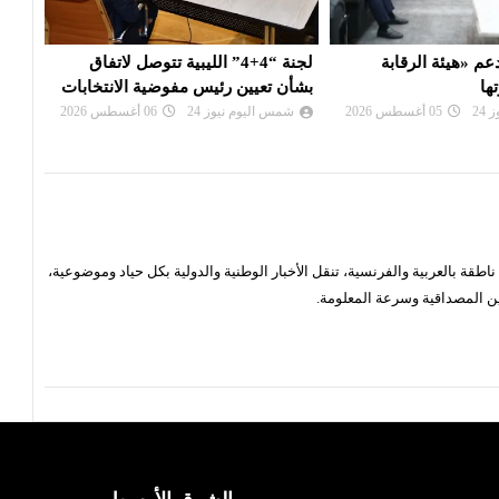
4+4” الليبية تتوصل لاتفاق
بعد تعذيب مواطن : النيابة تأمر بحبس
عقيل
يس مفوضية الانتخابات
مسؤول أمني وتلاحق آخرين
الإدا
24
06 أغسطس 2026
شمس اليوم نيوز 24
06 أغسطس 2026
شم
قة بالعربية والفرنسية، تنقل الأخبار الوطنية والدولية بكل حياد وموضوعية،
ن المصداقية وسرعة المعلومة.