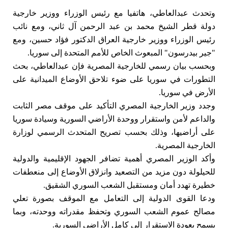
وتحدث عبدالعاطي، هاتفيا مع رئيس الوزراء ووزير خارجية
دولة قطر الشيخ محمد بن عبد الرحمن آل ثاني، ومع نائب
رئيس الوزراء ووزير خارجية العراق الدكتور فؤاد حسين، ومع
"جير بيدرسون" المبعوث الخاص للأمم المتحدة إلى سوريا.
وبحسب بيان رسمي للخارجية المصرية فإن عبدالعاطي، بحث
التطورات في سوريا على ضوء تلاحق الأوضاع الميدانية على
الأرض في سوريا.
وجدد وزير الخارجية المصري التأكيد على موقف مصر الثابت
والداعم لأمن واستقرار ووحدة الأراضي السورية وسيادة سوريا
على أراضيها، وذلك بحسب تصريح المتحدث الرسمي لوزارة
الخارجية المصرية.
وأكد الوزير المصري أهمية تضافر الجهود الإقليمية والدولية
للحيلولة دون مزيد من التصعيد وانزلاق الأوضاع إلى منعطفات
خطيرة تهدد أمان ومستقبل الشعب السوري الشقيق.
ودعا القوى الدولية إلى التعامل مع الموقف بصورة تعلي
مصالح عموم الشعب السوري وتحفظ مقدراته ووحدته، وبما
يسمح بعودة الاستقرار إلى كامل الأراضي السورية.