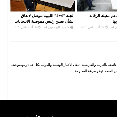
4+4” الليبية تتوصل لاتفاق
بعد تعذيب مواطن : النيابة تأمر بحبس
عقيل
يس مفوضية الانتخابات
مسؤول أمني وتلاحق آخرين
الإدا
24
06 أغسطس 2026
شمس اليوم نيوز 24
06 أغسطس 2026
شم
قة بالعربية والفرنسية، تنقل الأخبار الوطنية والدولية بكل حياد وموضوعية،
ن المصداقية وسرعة المعلومة.