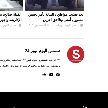
ة تأمر بحبس
عقيلة صالح: ندعم «هيئة الرقابة
لجنة “
ن
الإدارية» وأجهزتها
بشأن تعيين رئ
شمس اليوم نيوز 24
05 أغسطس 2026
شمس اليوم نيوز 
شمس اليوم نيوز 24
**جريدة شمس اليوم نيوز**: صحيفة إلكترونية ناط
وتهدف إلى تقديم محتوى متنوع وموثوق يجمع بي