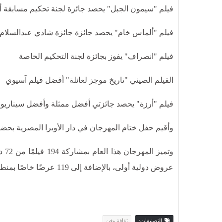
فيلم "سيمون الجبل" يحصد جائزة لجنة تحكيم مسابقة أسب
فيلم "ألماس خام" يحصد جائزة جائزة شادي عبدالسلام
فيلم "انصراف" يفوز بجائزة لجنة التحكيم الخاصة
الفيلم الصيني "تاريخ موجز لعائلة" أفضل فيلم آسيوي
فيلم "أرزة" يحصد جائزتي أفضل ممثلة وأفضل سيناريو
وأقيم حفل ختام المهرجان في دار الأوبرا المصرية بحضو
عروض دولية أولى، بالإضافة إلى 119 عرضًا خاصًا بمنطقة الشرق الأوسط وأفريقيا.
التصنيفات:
ثقافة وفن