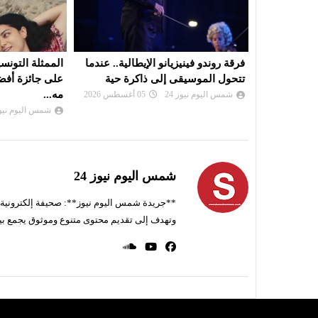
الية.. عندما
الممثلة التونسية آية باللآغة تتحصل
جاكراندا': قصة
رة حية
على جائزة أفضل ممثلة ضمن فعاليات
الانسان واسئلت
مه...
شمس اليوم نيوز 
شمس اليوم نيوز 24
05 أغسطس 2026
شمس اليوم نيوز 24
**جريدة شمس اليوم نيوز**: صحيفة إلكترونية ناط
وتهدف إلى تقديم محتوى متنوع وموثوق يجمع بي