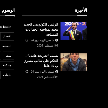
الأخيرة
الوسوم
الرئيس الكولومبي الجديد
ra health
يتعهد بمواجهة الجماعات
المسلحة
افتصاد
شمس اليوم نيوز 24
08 أغسطس 2026
الصحة،
عربي ودولي
ع
سفر
بسبب “شريحة هاتف”..
07 أغسطس
شمس اليوم نيوز 24
07 أغسطس
الحكم على طالب مصري
2026
محكمة
ب 25 عامًا
بانيا تفرض
واشنطن تفرض عقوبات على
6
ام الوافدين من
شمس اليوم نيوز 24
منصات للتداول تمول الحرس
غ
ملفات
الثوري
08 أغسطس 2026
«