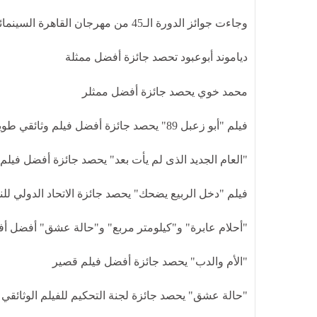
وجاءت جوائز الدورة الـ45 من مهرجان القاهرة السينمائي الدولي كالتالي:
دياموند أبوعبود تحصد جائزة أفضل ممثلة
محمد خوي يحصد جائزة أفضل ممثلر
فيلم "أبو زعبل 89" يحصد جائزة أفضل فيلم وثائقي طويل
"العام الجديد الذى لم يأت بعد" يحصد جائزة أفضل فيلم 
فيلم "دخل الربيع يضحك" يحصد جائزة الاتحاد الدولي للنق
"أحلام عابرة" و"كيلومتر مربع" و"حالة عشق" أفضل أف
"الأم والدب" يحصد جائزة أفضل فيلم قصير
"حالة عشق" يحصد جائزة لجنة التحكيم للفيلم الوثائقي