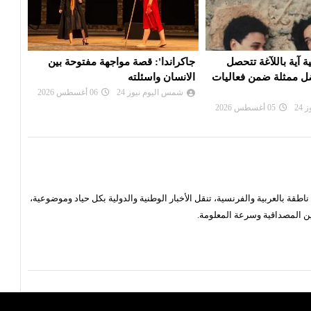
 مواجهة مفتوحة بين
فرقة روندو فينيزيانو الإيطالية.. عندما
الممث
ه
تتحول الموسيقى إلى ذاكرة حية
على 
مه...
24
06 أغسطس 2026
شمس اليوم نيوز 24
05 أغسطس 2026
شم
قة بالعربية والفرنسية، تنقل الأخبار الوطنية والدولية بكل حياد وموضوعية،
ن المصداقية وسرعة المعلومة.