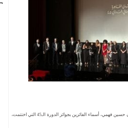
أعلن مهرجان القاهرة السينمائي الدولي، برئاسة الفنان حسين فهمي، أسماء الفائزين بجوائز الدورة الـ45 التي اختتمت،