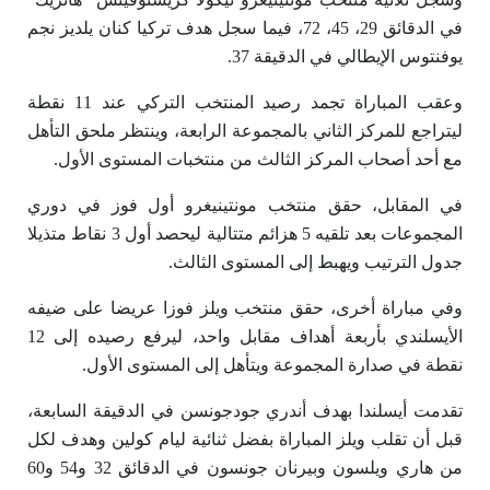
في الدقائق 29، 45، 72، فيما سجل هدف تركيا كنان يلديز نجم
يوفنتوس الإيطالي في الدقيقة 37.
وعقب المباراة تجمد رصيد المنتخب التركي عند 11 نقطة
ليتراجع للمركز الثاني بالمجموعة الرابعة، وينتظر ملحق التأهل
مع أحد أصحاب المركز الثالث من منتخبات المستوى الأول.
في المقابل، حقق منتخب مونتينيغرو أول فوز في دوري
المجموعات بعد تلقيه 5 هزائم متتالية ليحصد أول 3 نقاط متذيلا
جدول الترتيب ويهبط إلى المستوى الثالث.
وفي مباراة أخرى، حقق منتخب ويلز فوزا عريضا على ضيفه
الأيسلندي بأربعة أهداف مقابل واحد، ليرفع رصيده إلى 12
نقطة في صدارة المجموعة ويتأهل إلى المستوى الأول.
تقدمت أيسلندا بهدف أندري جودجونسن في الدقيقة السابعة،
قبل أن تقلب ويلز المباراة بفضل ثنائية ليام كولين وهدف لكل
من هاري ويلسون وبيرنان جونسون في الدقائق 32 و54 و60