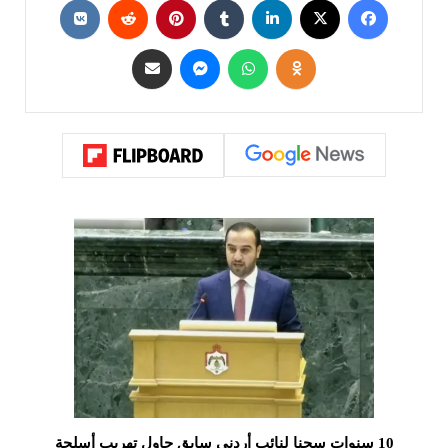
10 سنوات سجنا لنائب أردني سابق حاول تهريب أسلحة