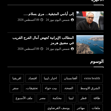
إلى أيامي المتبقية... مري بسلام.....
شمس اليوم نيوز 24
09 أغسطس 2026
المطالب الإيرانية تُجهض آمال الفرج القريب
في مضيق هرمز
شمس اليوم نيوز 24
09 أغسطس 2026
الوسوم
extra health
أفغانستان
اخبار ،ليبيا
افتصاد
افريقيا
الشرق الاوسط
الصحة،
بيت حواء
تحقيقات،
سفر
طاقة
قطر
ليبيا
محكمة
مصر
ملف الأسبوع
ملفات
مهاجر
يوسف القرضاوي