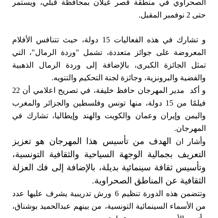
الصحراوي في منطقة قصر غيلان بمحافظة قبلي، ويستمر
حتى 2 نوفمبر المقبل.
و تشارك في هذه الفعاليات 15 دولة، حيث تتنافس الأفلام
المعروضة على جوائز متعددة، تشمل "وردة الرمال"، التي
تمثل الجائزة الكبرى، بالإضافة إلى وردة الرمال الذهبية
والفضية والبرونزية، وجائزة لجنة التحكيم والتنويه.
و أكد مدير المهرجان حافظ خليفة، في تصريح اعلامي أن 22
فيلمًا من 15 دولة، منها تونس وفلسطين والجزائر والمغرب
واليمن وإيران وعمان والكويت والهند وإيطاليا، تشارك في
المهرجان.
الهدف من تأسيس هذا المهرجان هو تعزيز
وأشار ان
التعريف بجمالية الوجهة السياحية والثقافية التونسية،
وتأسيس ثقافة سينمائية بديلة، بالإضافة إلى فك العزلة
الثقافية عن المناطق الصحراوية.
وتتضمن هذه الدورة تنظيم 6 ورش تدريبية يشرف عليها عدد
من الأسماء السينمائية التونسية، من بينهم عبدالحميد بوشناق،