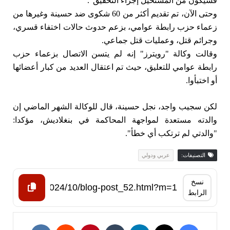
فسيكون من المستحيل إجراء التحقيق".
وحتى الآن، تم تقديم أكثر من 60 شكوى ضد حسينة وغيرها من
زعماء حزب رابطة عوامي، بزعم حدوث حالات اختفاء قسري،
وجرائم قتل، وعمليات قتل جماعي.
وقالت وكالة "رويترز" إنه لم يتسن الاتصال بزعماء حزب
رابطة عوامي للتعليق، حيث تم اعتقال العديد من كبار أعضائها
أو اختبأوا.
لكن سجيب واجد، نجل حسينة، قال للوكالة الشهر الماضي إن
والدته مستعدة لمواجهة المحاكمة في بنغلاديش، مؤكدا:
"والدتي لم ترتكب أي خطأ".
التصنيفات:
عربي ودولي
نسخ
الرابط