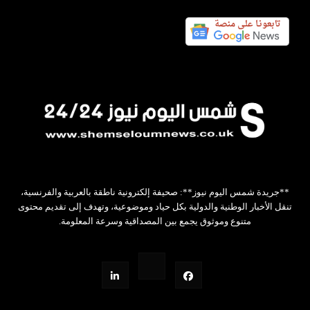
**جريدة شمس اليوم نيوز**: صحيفة إلكترونية ناطقة بالعربية والفرنسية،
تنقل الأخبار الوطنية والدولية بكل حياد وموضوعية، وتهدف إلى تقديم محتوى
متنوع وموثوق يجمع بين المصداقية وسرعة المعلومة.