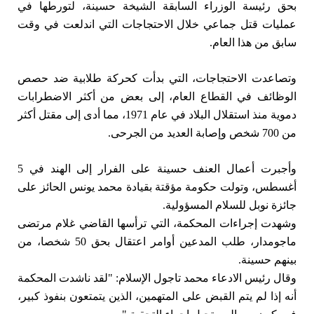
بحق رئيسة الوزراء السابقة الشيخة حسينة، لتورطها في
عمليات قتل جماعي خلال الاحتجاجات التي اندلعت في وقت
سابق من هذا العام.
وتصاعدت الاحتجاجات، التي بدأت كحركة طلابية ضد حصص
الوظائف في القطاع العام، إلى بعض من أكثر الاضطرابات
دموية منذ استقلال البلاد في عام 1971، مما أدى إلى مقتل أكثر
من 700 شخص وإصابة العديد من الجرحى.
وأجبرت أعمال العنف حسينة على الفرار إلى الهند في 5
أغسطس، وتولت حكومة مؤقتة بقيادة محمد يونس الحائز على
جائزة نوبل للسلام المسؤولية.
وشهدت إجراءات المحكمة، التي ترأسها القاضي غلام مرتضى
ماجومدار، طلب المدعين أوامر اعتقال بحق 50 شخصا، من
بينهم حسينة.
وقال رئيس الادعاء محمد تاجول الإسلام: "لقد ناشدت المحكمة
أنه إذا لم يتم القبض على المتهمين، الذين يتمتعون بنفوذ كبير،