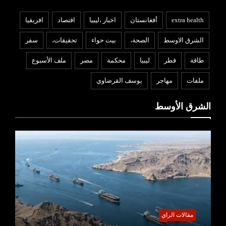
extra health
أفغانستان
اخبار ،ليبيا
افتصاد
افريقيا
الشرق الاوسط
الصحة،
بيت حواء
تحقيقات،
سفر
طاقة
قطر
ليبيا
محكمة
مصر
ملف الأسبوع
ملفات
مهاجر
يوسف القرضاوي
الشرق الأوسط
مقالات الراي