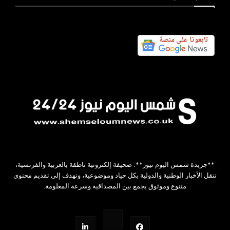
**جريدة شمس اليوم نيوز**: صحيفة إلكترونية ناطقة بالعربية والفرنسية،
تنقل الأخبار الوطنية والدولية بكل حياد وموضوعية، وتهدف إلى تقديم محتوى
متنوع وموثوق يجمع بين المصداقية وسرعة المعلومة.