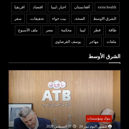
extra health
أفغانستان
اخبار ،ليبيا
افتصاد
افريقيا
الشرق الاوسط
الصحة،
بيت حواء
تحقيقات،
سفر
طاقة
قطر
ليبيا
محكمة
مصر
ملف الأسبوع
ملفات
مهاجر
يوسف القرضاوي
الشرق الأوسط
بنوك ومؤسسات
شمس اليوم نيوز 24
07 أغسطس 2026