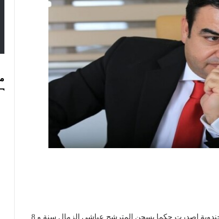
مس
ن الدائرة الجنائية بمحكمة جندوبة اصدرت حكما بسجن المترشح عياشي الزمال سنة و 8