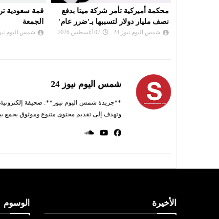
ميتا بدفع
قمة سعودية تركية باكستانية في جدة
توقيع اتفاق دف
بـ'ضرر عام'
الجمعة
وتركيا وباكستا
شمس اليوم نيوز 24
07 أغسطس 2026
شمس اليوم نيوز 
شمس اليوم نيوز 24
**جريدة شمس اليوم نيوز**: صحيفة إلكترونية ناط
وتهدف إلى تقديم محتوى متنوع وموثوق يجمع بي
الأخيرة
الوسوم