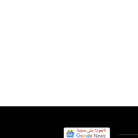
سعودية تركية باكستانية في جدة
عة
س اليوم نيوز 24
07 أغسطس 2026