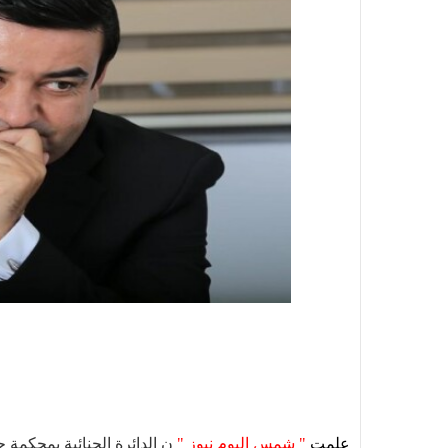
علمت
" شمس اليوم نيوز "