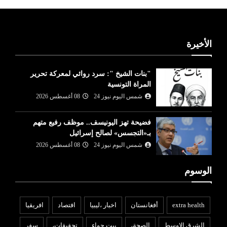
الأخيرة
"بنات الشيخ ": سرد روائي لمعركة تحرير
المراة التونسية
شمس اليوم نيوز 24
08 أغسطس 2026
فضيحة تهز اليونيسف.. موظف رفيع متهم
بـ«التجسس» لصالح إسرائيل
شمس اليوم نيوز 24
08 أغسطس 2026
الوسوم
extra health
أفغانستان
اخبار ،ليبيا
افتصاد
افريقيا
الشرق الاوسط
الصحة،
بيت حواء
تحقيقات،
سفر