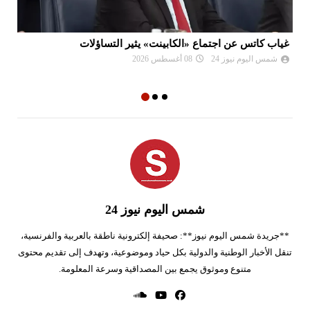
غياب كاتس عن اجتماع «الكابينت» يثير التساؤلات
فض
إس
شمس اليوم نيوز 24
08 أغسطس 2026
شمس اليوم نيوز 24
**جريدة شمس اليوم نيوز**: صحيفة إلكترونية ناطقة بالعربية والفرنسية،
تنقل الأخبار الوطنية والدولية بكل حياد وموضوعية، وتهدف إلى تقديم محتوى
متنوع وموثوق يجمع بين المصداقية وسرعة المعلومة.