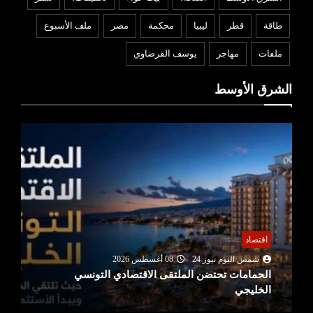
طاقة
قطر
ليبيا
محكمة
مصر
ملف الأسبوع
ملفات
مهاجر
يوسف القرضاوي
الشرق الأوسط
اقتصاد
شمس اليوم نيوز 24
08 أغسطس 2026
الحمامات تحتضن الملتقى الاقتصادي التونسي
الخليجي