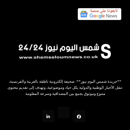
**جريدة شمس اليوم نيوز**: صحيفة إلكترونية ناطقة بالعربية والفرنسية،
تنقل الأخبار الوطنية والدولية بكل حياد وموضوعية، وتهدف إلى تقديم محتوى
متنوع وموثوق يجمع بين المصداقية وسرعة المعلومة.