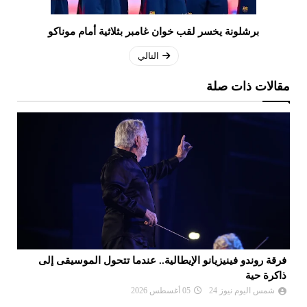
برشلونة يخسر لقب خوان غامبر بثلاثية أمام موناكو
التالي
مقالات ذات صلة
فرقة روندو فينيزيانو الإيطالية.. عندما تتحول الموسيقى إلى
"ب
ذاكرة حية
شمس اليوم نيوز 24
05 أغسطس 2026