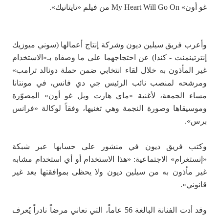
غو أون» My Heart Will Go On من فيلم «تايتانيك».
وأعرب فريق سيلين ديون وشركة إنتاج أعمالها (سوني ميوزيك
إنترتينمنت - كندا) عن احتجاجهما على ما وصفاه بـ«الاستخدام
غير المأذون به خلال لقاء انتخابي ضمن حملة دونالد ترامب»
ومرشحه لمنصب نائب الرئيس جي دي فانس، في مونتانا
مساء الجمعة، لأغنية «ماي هارت ويل غو أون» المصوّرة
وموسيقاها وصورة النجمة وهي تغنيها، وفقاً لوكالة «فرانس
برس».
وكتب فريق ديون في منشور على حسابها عبر شبكة
«إنستغرام» الاجتماعية: «هذا الاستخدام أو أي استخدام مشابه
غير مأذون به من سيلين ديون ولا يحظى بموافقتها يعد غير
قانوني».
وقد أدت الفنانة البالغة 56 عاماً، التي تعاني مرضاً نادراً يُعرف