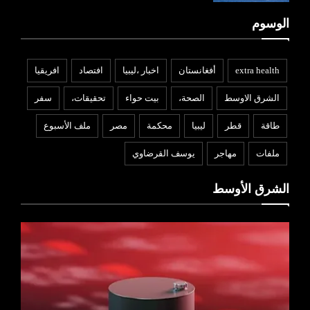
الوسوم
extra health
أفغانستان
اخبار ،ليبيا
افتصاد
افريقيا
الشرق الاوسط
الصحة،
بيت حواء
تحقيقات،
سفر
طاقة
قطر
ليبيا
محكمة
مصر
ملف الأسبوع
ملفات
مهاجر
يوسف القرضاوي
الشرق الأوسط