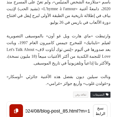
باسم «متلازمة الشخص المتيبّس»، ولم تغنّ على المسرح منذ
2020، دامعةً أغنية «L'hymne à l'amour» (نشيد الحب) لإديت
بياف في إطلالة تاريخية من الطبقة الأولى لبرج إيفل في افتتاح
دورة الألعاب في باريس في 26 يوليو.
وارتبطت «ماي هارت ويل غو أون» بالموسيقى التصويرية
لفيلم «تايتانيك» للمخرج جيمس كاميرون العام 1997، وباتت
بعد صدورها في ألبوم «لِتس توك أباوت لاف» Let's Talk About
Love للنجمة الكندية من أكثر الأغنيات مبيعاً (18 مليون نسخة)،
والأكثر بثا إذاعياً وتلفزيونياً في تاريخ الموسيقى.
ونالت سيلين ديون بفضل هذه الأغنية جائزتَي «أوسكار»
و«غولدن غلوب» وأربع جوائز «غرامي».
التصنيفات:
ثقافة وفن
نسخ
الرابط