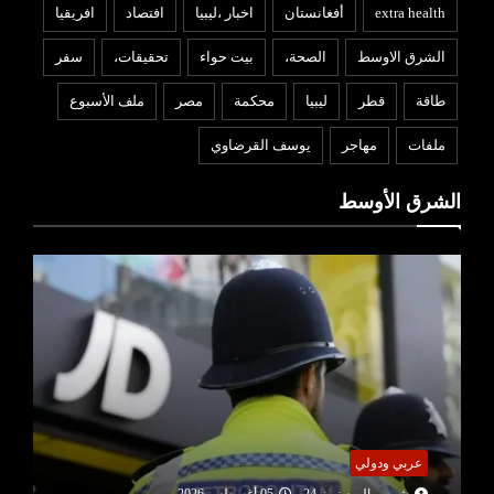
extra health
أفغانستان
اخبار ،ليبيا
افتصاد
افريقيا
الشرق الاوسط
الصحة،
بيت حواء
تحقيقات،
سفر
طاقة
قطر
ليبيا
محكمة
مصر
ملف الأسبوع
ملفات
مهاجر
يوسف القرضاوي
الشرق الأوسط
عربي ودولي
شمس اليوم نيوز 24
05 أغسطس 2026