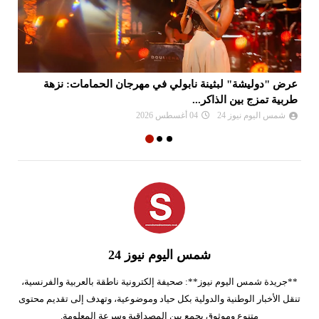
عرض "دوليشة" لبثينة نابولي في مهرجان الحمامات: نزهة
فر
طربية تمزج بين الذاكر...
ذا
شمس اليوم نيوز 24
04 أغسطس 2026
شمس اليوم نيوز 24
**جريدة شمس اليوم نيوز**: صحيفة إلكترونية ناطقة بالعربية والفرنسية،
تنقل الأخبار الوطنية والدولية بكل حياد وموضوعية، وتهدف إلى تقديم محتوى
متنوع وموثوق يجمع بين المصداقية وسرعة المعلومة.