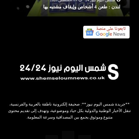
لندن : طعن 4 أشخاص وإيقاف مشتبه بها
**جريدة شمس اليوم نيوز**: صحيفة إلكترونية ناطقة بالعربية والفرنسية،
تنقل الأخبار الوطنية والدولية بكل حياد وموضوعية، وتهدف إلى تقديم محتوى
متنوع وموثوق يجمع بين المصداقية وسرعة المعلومة.