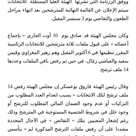
ووفق الرزنامة التي نشرتها الهيئة العليا المستقلة للانتخابات
سيتم الإعلان عن القائمة النهائية للمترشحين بعد انتهاء مراحل
الطعون والتقاضي يوم 3 سبتمبر المقبل.
وكان مجلس الهيئة قد صادق يوم 10 أوت الجاري « بإجماع
أعضائه » على قبول ملفات ثلاثة مترشحين للانتخابات الرئاسية
المقرر تنظيمها في 6 أكتوبر المقبل وهم زهير المغزاوي وقيس
سعيد والعياشي زمّال، في حين تم رفض باقي الملفات وعددها
14 ملف ترشح.
وقال رئيس الهيئة فاروق بوعسكر إن مجلس الهيئة رفض 14
ملف ترشح لتلك الانتخابات « بسبب انعدام العدد المطلوب من
التزكيات أو عدم وجود الضمان المالي المطلوب للترشح أو
وجود خلل في شروط الجنسية المستوجبة في المترشح وذلك
رغم إشعار المعنيين بتلك « النقائص » في الآجال المحددة
مشددا على أن رفض ملفات الترشح المذكورة لم « يتأسس