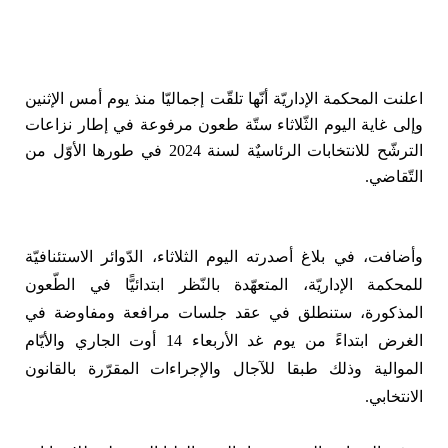
ا
علنت المحكمة الإداريّة أنّها تلقّت إجماليّا منذ يوم أمس الإثنين
وإلى غاية اليوم الثّلاثاء ستّة طعون مرفوعة في إطار نزاعات
الترشّح للانتخابات الرئاسيٌة لسنة 2024 في طورها الأوّل من
التّقاضي.
وأضافت، في بلاغ أصدرته اليوم الثلاثاء، الدّوائر الاستئنافيّة
للمحكمة الإداريّة، المتعهّدة بالنّظر ابتدائيًّا في الطّعون
المذكورة، ستنطلق في عقد جلسات مرافعة ومفاوضة في
الغرض ابتداءً من يوم غد الأربعاء 14 أوت الجاري والأيّام
الموالية وذلك طبقا للآجال والإجراءات المقرّرة بالقانون
الانتخابي.