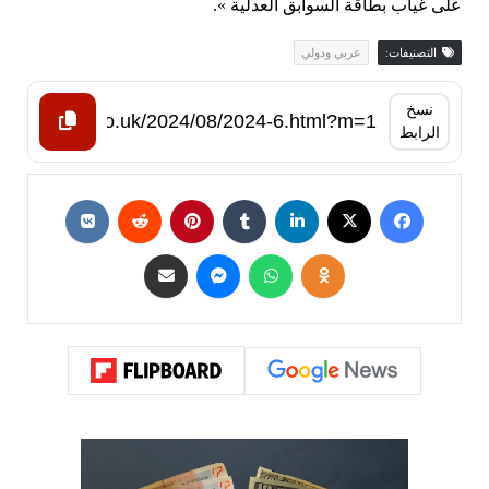
على غياب بطاقة السوابق العدلية ».
التصنيفات:
عربي ودولي
نسخ
الرابط