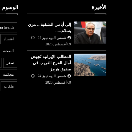
الأخيرة
الوسوم
إلى أيامي المتبقية... مري
ra health
بسلام.....
شمس اليوم نيوز 24
افتصاد
09 أغسطس 2026
الصحة،
المطالب الإيرانية تُجهض
ثقافة وفن
ع
سفر
آمال الفرج القريب في
مضيق هرمز
09 أغسطس
شمس اليوم نيوز 24
08 أغسطس
محكمة
2026
شمس اليوم نيوز 24
6
والدي المصاب
"بنات الشيخ ": سرد روائي
ا
09 أغسطس 2026
ملفات
لمعركة تحرير المراة التونسية
ا