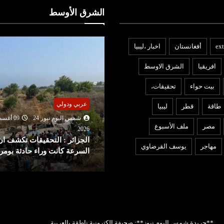
الشرق الأوسط
ext
أفغانستان
اخبار ،ليبيا
افريقيا
الشرق الاوسط
بيت حواء
تحقيقات،
ربي ودولي
عربي ودولي
طاقة
قطر
ليبيا
شمس اليوم نيوز 24
09 أغسطس
شمس اليوم نيوز 24
09 أغ
مصر
ملف الأسبوع
2026
202
لجزائر : التحقيقات تكشف ان
الحوثيُّون يستهدفون مصفاة
مهاجر
يوسف القرضاوي
لسرعة كانت وراء حادثة بومرداس
لشركة أرامكو السعودية
**جريدة شمس اليوم نيوز**: صحيفة إلكترونية ناطقة بالعربية