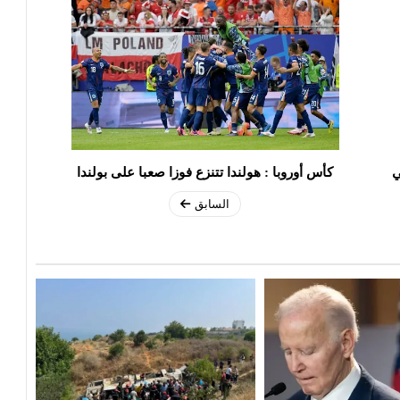
ي
كأس أوروبا : هولندا تتنزع فوزا صعبا على بولندا
السابق