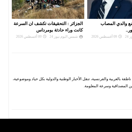
حقيقات تكشف ان السرعة
الحوثيُّون يستهدفون مصفاة لشركة
نجل 
ثة بومرداس
أرامكو السعودية
بالس
24
09 أغسطس 2026
شمس اليوم نيوز 24
09 أغسطس 2026
شم
قة بالعربية والفرنسية، تنقل الأخبار الوطنية والدولية بكل حياد وموضوعية،
ن المصداقية وسرعة المعلومة.