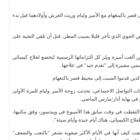
قصر باكينغهام مع الأمير وليام وريث العرش وأولادهما قبل بدء
ض الجوي الذي تأخر قليلا بسبب المطر، قبل أن تلقي التحية على
 ألغت أميرة ويلز كل التزاماتها الرسمية لتخضع لعلاج كيميائي
سمي مشيرة إلى "تقدم جيد" في علاجها.
 الذين قدموا السبت إلى محيط قصر باكنغهام
التواصل الاجتماعي، تحدثت زوجة الأمير وليام للمرة الأولى
في نهاية آذار/مارس الماضي.
تها بصورة التقطت في وقت سابق هذا الأسبوع في ويندسور، وفق مكتبها،
ج الكيميائي، هناك أيام جيدة وأيام سيئة".
كيف أنها في الأيام الأكثر صعوبة تشعر "بالتعب والضعف"