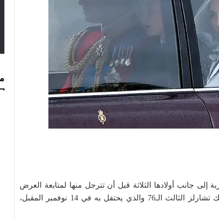
مس
لى جانب أولادها الثلاثة قبل أن تترجل منها لمتابعة العرض
العسكري التقليدي الذي ينظم بمناسبة عيد ميلاد الملك تشارلز الثالث الـ76 والذي يحتفل به في 14 نوفمبر المقبل،