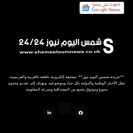
**جريدة شمس اليوم نيوز**: صحيفة إلكترونية ناطقة بالعربية والفرنسية،
تنقل الأخبار الوطنية والدولية بكل حياد وموضوعية، وتهدف إلى تقديم محتوى
متنوع وموثوق يجمع بين المصداقية وسرعة المعلومة.