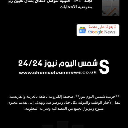
لجنة “4+4” الليبية تتوصل لاتفاق بشأن تعيين رئيس
مفوضية الانتخابات
**جريدة شمس اليوم نيوز**: صحيفة إلكترونية ناطقة بالعربية والفرنسية،
تنقل الأخبار الوطنية والدولية بكل حياد وموضوعية، وتهدف إلى تقديم محتوى
متنوع وموثوق يجمع بين المصداقية وسرعة المعلومة.