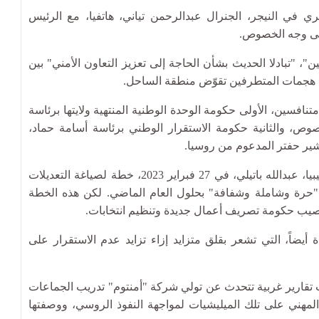
ري في النيجر، الجنرال عبدالرحمن تياني، هاتفيا، مع الرئيس
 على وجه الخصوص.
 "تبادلا الحديث بشأن الحاجة إلى تعزيز التعاون الأمني" بين
أن هجمات المتطرفين تقوّض منطقة الساحل.
نافسين، الأولى حكومة الوحدة الوطنية المنتهية ولايتها برئاسة
صوص، والثانية حكومة الاستقرار الوطني برئاسة أسامة حماد،
ير حفتر المدعوم من روسيا.
ولكسر الجمود السياسي، أطلق المبعوث الأممي إلى ليبيا، عبدالله باتيلي، في 27 فبراير 2023، خطة لصياغة التعديلات
ابات "حرة وشاملة وشفافة" بحلول العام الماضي. لكن هذه الخطة
صيب حكومة تصريف أعمال جديدة وتنظيم انتخابات.
 أيضاً، التي تشعر بقلق متزايد إزاء تزايد عدم الاستقرار على
ت تقارير غربية تتحدث عن تولي شركة "أمنتوم" تدريب الجماعات
ع المهني على تلك الميليشيات لمواجهة النفوذ الروسي، ووصفتها