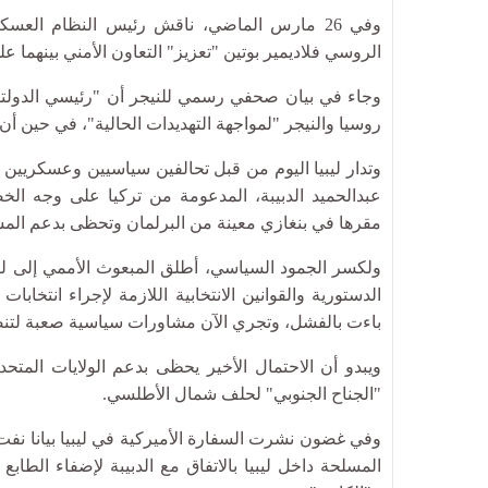
وفي 26 مارس الماضي، ناقش رئيس النظام العسك
الروسي فلاديمير بوتين "تعزيز" التعاون الأمني بينهما
وجاء في بيان صحفي رسمي للنيجر أن "رئيسي الدولتين"،
روسيا والنيجر "لمواجهة التهديدات الحالية"، في حين 
وتدار ليبيا اليوم من قبل تحالفين سياسيين وعسكريين مت
عبدالحميد الدبيبة، المدعومة من تركيا على وجه الخ
مقرها في بنغازي معينة من البرلمان وتحظى بدعم المش
الدستورية والقوانين الانتخابية اللازمة لإجراء انتخ
باءت بالفشل، وتجري الآن مشاورات سياسية صعبة لتن
ويبدو أن الاحتمال الأخير يحظى بدعم الولايات المتحدة
"الجناح الجنوبي" لحلف شمال الأطلسي.
وفي غضون نشرت السفارة الأميركية في ليبيا بيانا نف
المسلحة داخل ليبيا بالاتفاق مع الدبيبة لإضفاء الطاب