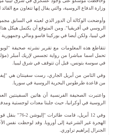
وحافظت موسكو على وجود عسكري في شرق ليبيا من خلا
وزارة الدفاع الروسية، والتي يقال إنها تتعاون مع القائ
وأوضحت الوكالة أن الدور الذي لعبته في السابق مجمو
في ليبيا، ولكن أيضا في بوركينا فاسو ومالي وجمهورية أ
تتقاطع هذه المعلومات مع تقرير نشرته صحيفة "لوبو
تحمل اسما مباشرا من رواية تجسس لإريك أمبلر (مؤلف
في سوسة بتونس، قبل أن تتوقف في شرق ليبيا.
وفي الثامن من أبريل الجاري، رست سفينتان هي "إيف
من قاعدة طرطوس البحرية الروسية في سوريا.
واعتبرت الصحيفة الفرنسية أن هاتين السفينتين العس
الروسية في أوكرانيا، حيث جلبتا معدات لوجستية ومدفع
وفي 12 أبريل، ق
الهجرة غير الشرعية إلى أوروبا. وقد لوحظت نفس الأج
الجنرال إبراهيم تراوري.