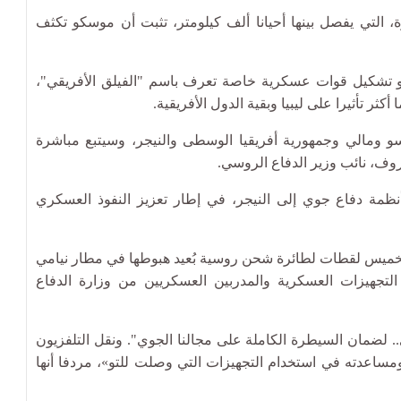
ة، التي يفصل بينها أحيانا ألف كيلومتر، تثبت أن موسكو تكثف
 تشكيل قوات عسكرية خاصة تعرف باسم "الفيلق الأفريقي"،
ثر تأثيرا على ليبيا وبقية الدول الأفريقية.
و ومالي وجمهورية أفريقيا الوسطى والنيجر، وسيتبع مباشرة
وف، نائب وزير الدفاع الروسي.
ة دفاع جوي إلى النيجر، في إطار تعزيز النفوذ العسكري
خميس لقطات لطائرة شحن روسية بُعيد هبوطها في مطار نيامي
لتجهيزات العسكرية والمدربين العسكريين من وزارة الدفاع
لضمان السيطرة الكاملة على مجالنا الجوي". ونقل التلفزيون
مساعدته في استخدام التجهيزات التي وصلت للتو»، مردفا أنها