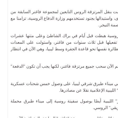
قامت بنقل المرتزقة الروس التابعين لمجموعة فاغنر السابقة من
 واستبدالها بجنود تستخدمهم وزارة الدفاع الروسية، تزامنا مع
مة النيجر.
روسية هبطت قبل أيام في براك الشاطئ وعلى متنها عشرات
يد تفعيلها قبل ثلاث سنوات من فاغنر، واستولت على المعدات
طائرة نفسها نحو قاعدة الجفرة وسط ليبيا، وهي الآن في انتظار
تم الآن سحب جميع مرتزقة فاغنر، لكنها يجب أن تكون "الدفعة"
في ميناء طبرق شرقي ليبيا، على وصول خمس شحنات عسكرية
زرفر" الليبية أيضًا بوصول سفينة روسية إلى ميناء طبرق محملة
ريقي" الروسي.