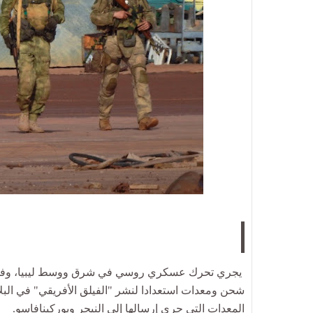
يجري تحرك عسكري روسي في شرق ووسط ليبيا، وفق 
شحن ومعدات استعدادا لنشر "الفيلق الأفريقي" في البل
المعدات التي جرى إرسالها إلى النيجر وبوركينافاسو.