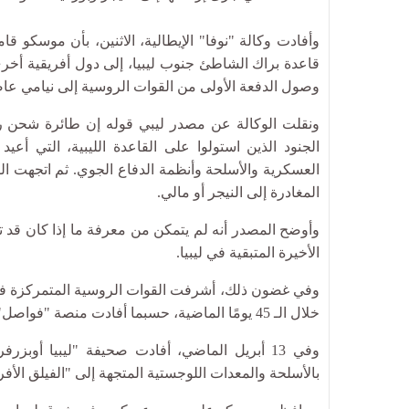
وأفادت وكالة "نوفا" الإيطالية، الاثنين، بأن موسكو 
قاعدة براك الشاطئ جنوب ليبيا، إلى دول أفريقية أخرى،
وصول الدفعة الأولى من القوات الروسية إلى نيامي عاص
ونقلت الوكالة عن مصدر ليبي قوله إن طائرة شحن 
الجنود الذين استولوا على القاعدة الليبية، التي أع
العسكرية والأسلحة وأنظمة الدفاع الجوي. ثم اتجهت ال
المغادرة إلى النيجر أو مالي.
وأوضح المصدر أنه لم يتمكن من معرفة ما إذا كان قد 
الأخيرة المتبقية في ليبيا.
وفي غضون ذلك، أشرفت القوات الروسية المتمركزة 
خلال الـ 45 يومًا الماضية، حسبما أفادت منصة "فواصل" الليبية الإعلامية نقلا عن مصادرها.
وفي 13 أبريل الماضي، أفادت صحيفة "ليبيا أوب
بالأسلحة والمعدات اللوجستية المتجهة إلى "الفيلق الأف