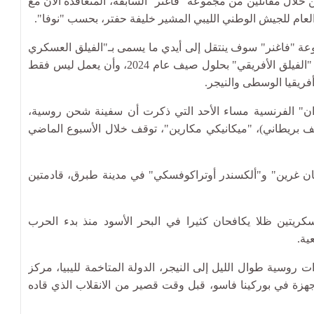
ل مقاتلين من مجموعة "فاغنر" السابقة، المتعاقدة الآن مع
د العام للجيش الوطني الليبي المشير خليفة حفتر، بحسب "نوفا".
عة "فاغنر" سوف ينتقل إلى أيدي ما يسمى بـ"الفيلق العسكري
الروسي في أفريقيا". ومن المتوقع أن يكتمل هيكل هذا "الفيلق الأفريقي" بحلول صيف عام 2024، وأن يعمل ليس فقط
فريقيا الوسطى والنيجر.
ان" الفرنسية مساء الأحد التي ذكرت أن سفينة شحن روسية،
 بريطاني)، "ميكانيكي مكارين"، توقف خلال الأسبوع الماضي
ان غرين" و"ألكسندر أوتراكوفسكي" في مدينة طبرق، قادمتين
كريتين ظلا يكافحان كثيرا في البحر الأسود منذ بدء الحرب
ية.
امت طائرات "إليوشن 2-76" بنقل قوات روسية طوال الليل إلى النيجر، الدولة المتاخمة لليبيا، مركز
هزة في بوركينا فاسو، قبل وقت قصير من الانقلاب الذي قاده