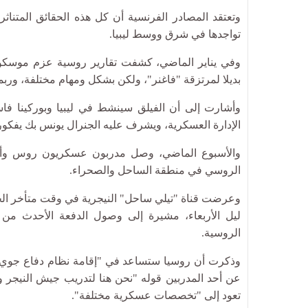
وتعتقد المصادر الفرنسية أن كل هذه الحقائق المتناثر
تواجدها في شرق ووسط ليبيا.
وفي يناير الماضي، كشفت تقارير روسية عزم موسكو
بديلا لمرتزقة "فاغنر"، ولكن بشكل ومهام مختلفة، وربما أك
وأشارت إلى أن الفيلق سينشط في ليبيا وبوركينا فاس
الإدارة العسكرية، ويشرف عليه الجنرال يونس بك يفكور
والأسبوع الماضي، وصل مدربون عسكريون روس وأنظم
الروسي في منطقة الساحل والصحراء.
وعرضت قناة "تيلي ساحل" النيجرية في وقت متأخر ال
ليل الأربعاء، مشيرة إلى وصول الدفعة الأحدث من ا
الروسية.
وذكرت أن روسيا ستساعد في "إقامة نظام دفاع جوي.. 
عن أحد المدربين قوله "نحن هنا لتدريب جيش النيجر و
تعود إلى "تخصصات عسكرية مختلفة".