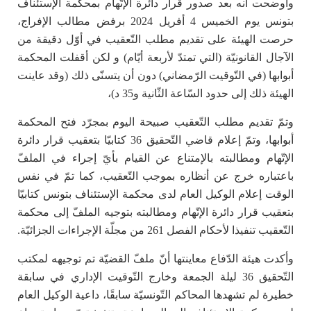
وأوضحت أنه بعد صدور قرار دائرة الإتّهام بمحكمة الإستئناف
بتونس يوم الخميس 4 أفريل 2024 برفض مطالب الإفراج،
حرصت الهيئة على تقديم مطلب التّعقيب في أوّل دقيقة من
الآجال القانونيّة (التي تمتدّ لأربعة أيّام) و لكن أقفلت المحكمة
أبوابها (في التّوقيت الرّمضاني) دون أن يتسنّى ذلك (وقد عاينت
الهيئة ذلك إلى حدود السّاعة الثّانية و35 د)،
وتمّ تقديم مطلب التّعقيب صبيحة اليوم بمجرّد فتح المحكمة
أبوابها، وتمّ إعلام قاضي التّحقيق 36 كتابيّا بتعقيب قرار دائرة
الإتّهام ومطالبته بالإمتناع عن القيام بأيّ إجراء في الملفّ
باعتباره خرج عن أنظاره بموجب التّعقيب، كما تمّ في نفس
الوقت إعلام الوكيل العام لدى محكمة الإستئناف بتونس كتابيّا
بتعقيب قرار دائرة الإتّهام ومطالبته بتوجيه الملفّ إلى محكمة
التّعقيب تنفيذا لأحكام الفصل 261 من مجلّة الإجراءات الجزائيّة.
وأكدت هيئة الدّفاع معاينتها أنّ ملفّ القضيّة تم توجيهه لمكتب
التّحقيق 36 ليلة الجمعة وخارج التّوقيت الإداري في سابقة
خطيرة لم تشهدها المحاكم التّونسيّة سابقًا، داعية الوكيل العام