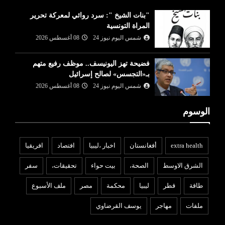
"بنات الشيخ ": سرد روائي لمعركة تحرير
المراة التونسية
شمس اليوم نيوز 24
08 أغسطس 2026
فضيحة تهز اليونيسف.. موظف رفيع متهم
بـ«التجسس» لصالح إسرائيل
شمس اليوم نيوز 24
08 أغسطس 2026
الوسوم
extra health
أفغانستان
اخبار ،ليبيا
افتصاد
افريقيا
الشرق الاوسط
الصحة،
بيت حواء
تحقيقات،
سفر
طاقة
قطر
ليبيا
محكمة
مصر
ملف الأسبوع
ملفات
مهاجر
يوسف القرضاوي