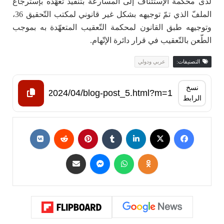
لدى محكمة الإستئناف إلى المسارعة بتنفيذ تعهّده بإسترجاع
الملفّ الذي تمّ توجيهه بشكل غير قانوني لمكتب التّحقيق 36،
وتوجيهه طبق القانون لمحكمة التّعقيب المتعهّدة به بموجب
الطّعن بالتّعقيب في قرار دائرة الإتّهام.
التصنيفات:
عربي ودولي
نسخ
الرابط