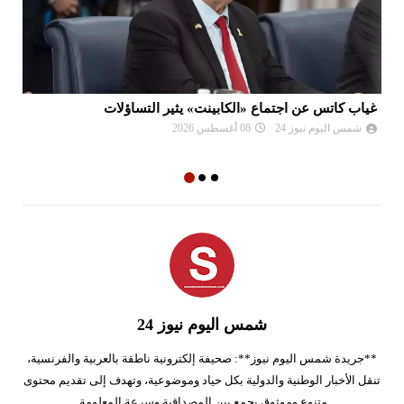
غياب كاتس عن اجتماع «الكابينت» يثير التساؤلات
فض
إس
شمس اليوم نيوز 24
08 أغسطس 2026
شمس اليوم نيوز 24
**جريدة شمس اليوم نيوز**: صحيفة إلكترونية ناطقة بالعربية والفرنسية،
تنقل الأخبار الوطنية والدولية بكل حياد وموضوعية، وتهدف إلى تقديم محتوى
متنوع وموثوق يجمع بين المصداقية وسرعة المعلومة.