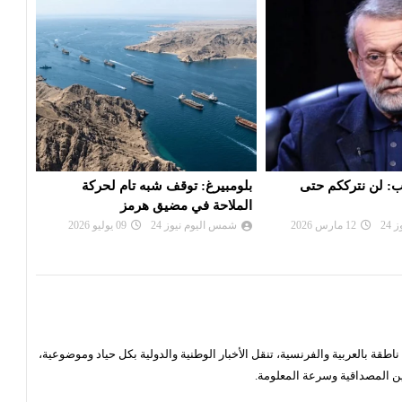
 شبه تام لحركة
إيران تبلغ باكستان رفضها خطة أمريكية
لاري
يق هرمز
من 15 بنداً لإنهاء الحرب
تدفع
24
09 يوليو 2026
شمس اليوم نيوز 24
25 مارس 2026
شم
قة بالعربية والفرنسية، تنقل الأخبار الوطنية والدولية بكل حياد وموضوعية،
ن المصداقية وسرعة المعلومة.