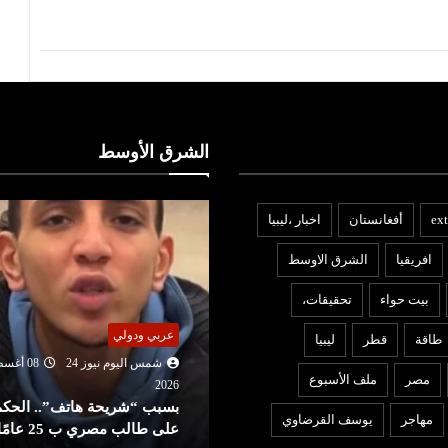
الشرق الأوسط
ext
أفغانستان
اخبار ،ليبيا
افريقيا
الشرق الاوسط
بيت حواء
تحقيقات،
ربي ودولي
عربي ودولي
طاقة
قطر
ليبيا
شمس اليوم نيوز 24
08 أغسطس
شمس اليوم نيوز 24
08 أغ
مصر
ملف الأسبوع
2026
202
سبب “شريحة هاتف”.. الحكم
غياب كاتس عن اجتماع
مهاجر
يوسف القرضاوي
ى طالب مصري ب 25 عامًا
«الكابينت» يثير التساؤلات