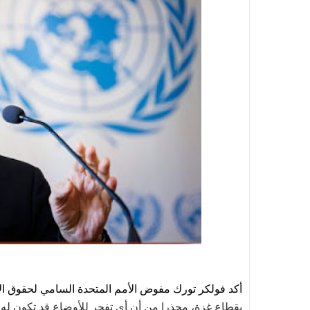
أكد فولكر تورك مفوض الأمم المتحدة السامي لحقوق ا
بقطاع غزة، محذرا من أن أي تفجر للأوضاع قد تكون له