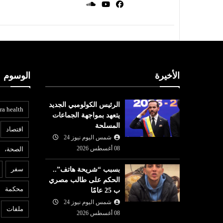
الأخيرة
الوسوم
الرئيس الكولومبي الجديد
ra health
يتعهد بمواجهة الجماعات
المسلحة
افتصاد
شمس اليوم نيوز 24
08 أغسطس 2026
الصحة،
عربي ودولي
ع
سفر
بسبب “شريحة هاتف”..
شمس اليوم نيوز 24
07 أغسطس
الحكم على طالب مصري
08 أغسطس
2026
محكمة
ب 25 عامًا
ردًا على روما.. إسبانيا تفرض
6
عمان.. أمريكا
شمس اليوم نيوز 24
إجراءات مراقبة أمام الوافدين من
ب
ملفات
هرمز قريبا
إيطاليا!
08 أغسطس 2026
عل