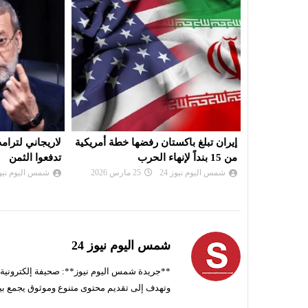
 خطة أمريكية
لاريجاني لترامب: لن نترككم حتى
بلومبيرغ: توقف
تدفعوا الثمن
الملاحة في مض
شمس اليوم نيوز 24
12 مارس 2026
شمس اليوم نيوز 
شمس اليوم نيوز 24
**جريدة شمس اليوم نيوز**: صحيفة إلكترونية ناط
وتهدف إلى تقديم محتوى متنوع وموثوق يجمع بي