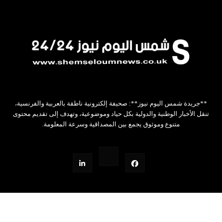
**جريدة شمس اليوم نيوز**: صحيفة إلكترونية ناطقة بالعربية والفرنسية،
تنقل الأخبار الوطنية والدولية بكل حياد وموضوعية، وتهدف إلى تقديم محتوى
متنوع وموثوق يجمع بين المصداقية وسرعة المعلومة.
Design by Z.W.STUDIO