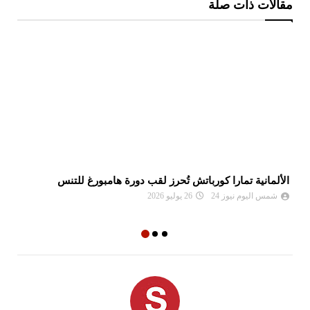
مقالات ذات صلة
الألمانية تمارا كورباتش تُحرز لقب دورة هامبورغ للتنس
مو
ال
شمس اليوم نيوز 24
26 يوليو 2026