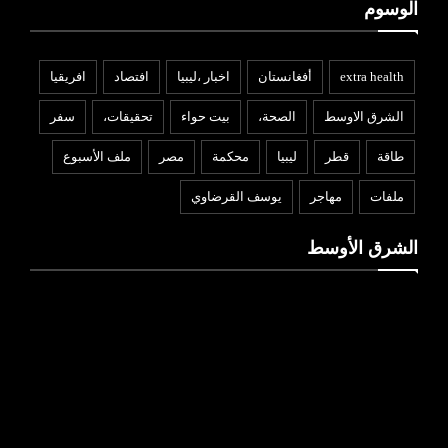
الوسوم
extra health
أفغانستان
اخبار ،ليبيا
افتصاد
افريقيا
الشرق الاوسط
الصحة،
بيت حواء
تحقيقات،
سفر
طاقة
قطر
ليبيا
محكمة
مصر
ملف الأسبوع
ملفات
مهاجر
يوسف القرضاوي
الشرق الأوسط