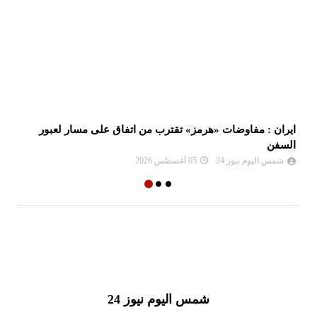
ء
ايران : مفاوضات «هرمز» تقترب من اتفاق على مسار لعبور
السفن
صا
شمس اليوم نيوز 24
05 أغسطس 2026
شمس اليوم نيوز 24