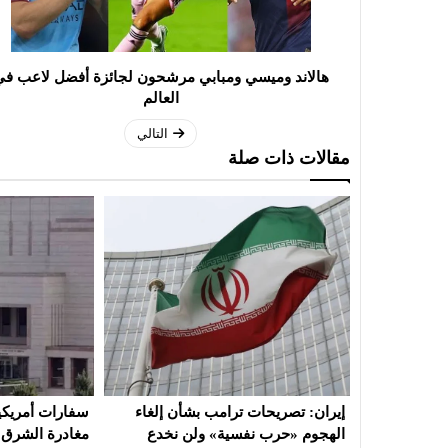
هالاند وميسي ومبابي مرشحون لجائزة أفضل لاعب ف
العالم
التالي
مقالات ذات صلة
أن إلغاء
سفارات أمريكية تحثّ مواطنيها على
نعيم قاسم: ال
ن نخدع
مغادرة الشرق الأوسط
لن تجلب للبنان 