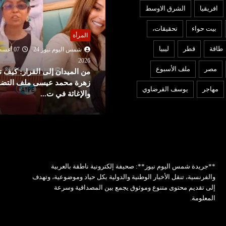
افريقيا
الشرق الاوسط
بيت حواء
تحقيقات،
لمرأة
عربي ودولي
طاقة
قطر
ليبيا
شمس اليوم نيوز 24
07 أغسطس
202
شمس اليوم نيوز 24
07 أغ
مصر
ملف الأسبوع
ن الميدان إلى القرار: كيف تقود
2026
هرة محمد عيسى ملف التضامن
توقيع اتفاق دفاع مشترك بين
مهاجر
يوسف القرضاوي
الإغاثة في ت...
السعودية وتركيا وباكستان
**جريدة شمس اليوم نيوز**: صحيفة إلكترونية ناطقة بالعربية
والفرنسية، تنقل الأخبار الوطنية والدولية بكل حياد وموضوعية، وتهدف
إلى تقديم محتوى متنوع وموثوق يجمع بين المصداقية وسرعة
المعلومة.