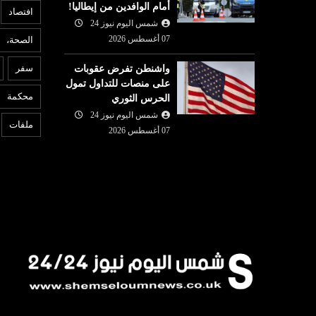
أمام الوافدين من إيطاليا!
افتصاد
شمس اليوم نيوز 24
07 أغسطس 2026
الصحة،
ا
اقتصاد
سفر
واشنطن تفرض عقوبات
07 أغسطس
على منصات للتداول تمول
شمس اليوم نيوز 24
07 أغسطس
6
محكمة
الحرس الثوري
بنك تونس العربي (ATB) يعزز
م
2026
لة القطاع
شمس اليوم نيوز 24
الدينار التونسي يُحافظ على
ز
ملفات
ع ...
07 أغسطس 2026
استقراره أمام اليورو
و