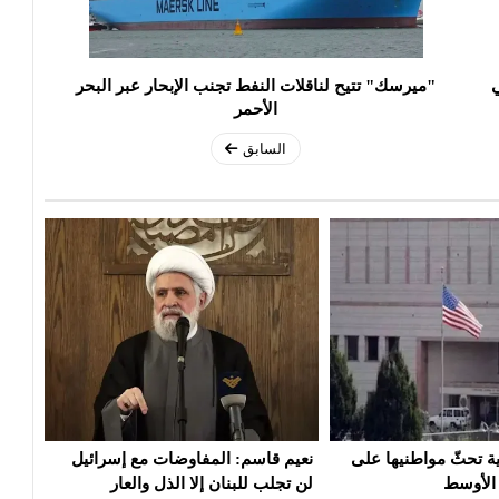
ي
"ميرسك" تتيح لناقلات النفط تجنب الإبحار عبر البحر
الأحمر
السابق
مفاوضات مع إسرائيل
إيران: تصريحات ترامب بشأن إلغاء
سفار
إلا الذل والعار
الهجوم «حرب نفسية» ولن نخدع
مغاد