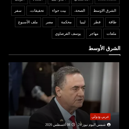
الشرق الاوسط
الصحة،
بيت حواء
تحقيقات،
سفر
طاقة
قطر
ليبيا
محكمة
مصر
ملف الأسبوع
ملفات
مهاجر
يوسف القرضاوي
الشرق الأوسط
عربي ودولي
شمس اليوم نيوز 24
08 أغسطس 2026