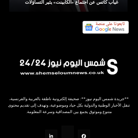
غياب كاتس عن اجتماع «الكابينت» يثير التساؤلات
**جريدة شمس اليوم نيوز**: صحيفة إلكترونية ناطقة بالعربية والفرنسية،
تنقل الأخبار الوطنية والدولية بكل حياد وموضوعية، وتهدف إلى تقديم محتوى
متنوع وموثوق يجمع بين المصداقية وسرعة المعلومة.