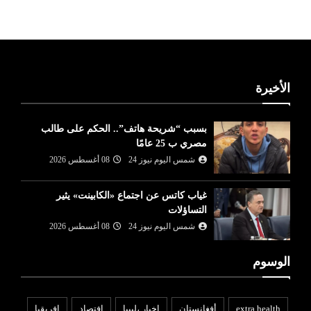
الأخيرة
بسبب “شريحة هاتف”.. الحكم على طالب
مصري ب 25 عامًا
شمس اليوم نيوز 24
08 أغسطس 2026
غياب كاتس عن اجتماع «الكابينت» يثير
التساؤلات
شمس اليوم نيوز 24
08 أغسطس 2026
الوسوم
extra health
أفغانستان
اخبار ،ليبيا
افتصاد
افريقيا