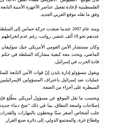
الفلسطينية لإعادة تفعيل عناصر الأجهزة الأمنية التاب
وفق ما نقله موقع العربي الجديد.
ومنذ عام 2007 عندما صعدت حركة حماس إلى الس
عددهم نحو 18 ألف عنصر، رواتب، رغم عدم انخراطهم بأيّ أعمال فعلية.
وكان مستشار الأمن القومي الأمريكي جيك سوليفان 
الماضي، وبحث معه كيفية مشاركة السلطة في حكم قطاع
قادة الحرب في إسرائيل.
ويقول مسؤولو إدارة بايدن إنّ قوات الأمن التابعة للس
عمليات ضد إسرائيل باعتراف المسؤولين الإسرائيليي
السيطرة على أجزاء من الضفة.
وبحسب ما نقل الموقع عن مسؤول أمريكي مطّلع فإن 
إصلاحات واسعة النطاق، بما في ذلك “ضخ دماء جديدة
جلب أشخاص أصغر سنًا ويحظون بالمهارات والقدرات الع
وقطاع غزة، والمجتمع الدولي، إلى دائرة صنع القرار.