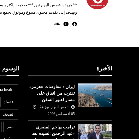
**جريدة شمس اليوم نيوز**: صحيفة إلكترونية ناط
وتهدف إلى تقديم محتوى متنوع وموثوق يجمع بي
الأخيرة
الوسوم
ايران : مفاوضات «هرمز»
ra health
تقترب من اتفاق على
مسار لعبور السفن
افتصاد
شمس اليوم نيوز 24
05 أغسطس 2026
الصحة،
أخبار ليبيا
ا
سفر
ترامب يهاجم المصري
«عبد الرحمن السيد» بعد
05 أغسطس
شمس اليوم نيوز 24
05 أغسطس