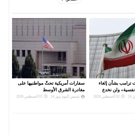
 ترامب بشأن إلغاء
سفارات أمريكية تحثّ مواطنيها على
نعيم
فسية» ولن نخدع
مغادرة الشرق الأوسط
لن تج
24
02 أغسطس 2026
شمس اليوم نيوز 24
01 أغسطس 2026
شم