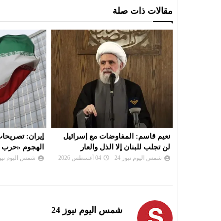
مقالات ذات صلة
طنيها على
نعيم قاسم: المفاوضات مع إسرائيل
إيران: تصريحات
لن تجلب للبنان إلا الذل والعار
الهجوم «حرب ن
شمس اليوم نيوز 24
04 أغسطس 2026
شمس اليوم نيوز 
شمس اليوم نيوز 24