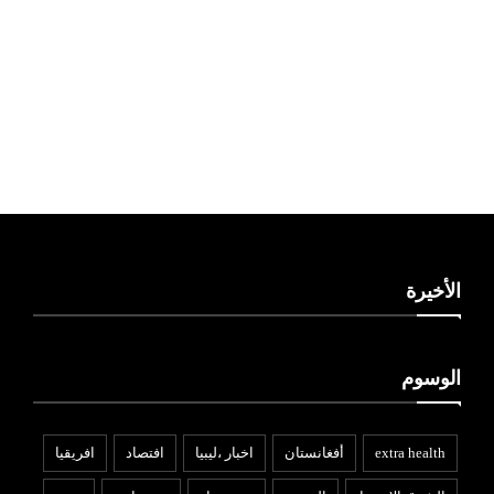
ليبيا طقس
الأخيرة
الوسوم
extra health
أفغانستان
اخبار ،ليبيا
افتصاد
افريقيا