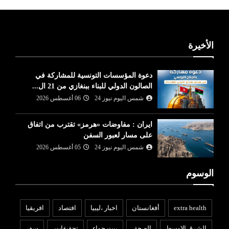
الأخيرة
دعوة المؤسسات التونسية للمشاركة في
الصالون الدولي للبناء ببنغازي من 21 ال...
شمس اليوم نيوز 24
06 أغسطس 2026
ايران : مفاوضات «هرمز» تقترب من اتفاق
على مسار لعبور السفن
شمس اليوم نيوز 24
05 أغسطس 2026
الوسوم
extra health
أفغانستان
اخبار ،ليبيا
افتصاد
افريقيا
الشرق الاوسط
الصحة،
بيت حواء
تحقيقات،
سفر