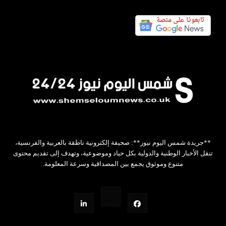
**جريدة شمس اليوم نيوز**: صحيفة إلكترونية ناطقة بالعربية والفرنسية،
تنقل الأخبار الوطنية والدولية بكل حياد وموضوعية، وتهدف إلى تقديم محتوى
متنوع وموثوق يجمع بين المصداقية وسرعة المعلومة.