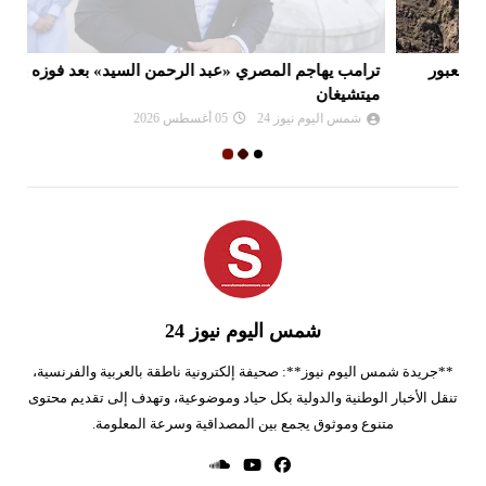
ترامب يهاجم المصري «عبد الرحمن السيد» بعد فوزه بانتخابات
دع
ميتشيغان
ببن
شمس اليوم نيوز 24
05 أغسطس 2026
شمس اليوم نيوز 24
**جريدة شمس اليوم نيوز**: صحيفة إلكترونية ناطقة بالعربية والفرنسية،
تنقل الأخبار الوطنية والدولية بكل حياد وموضوعية، وتهدف إلى تقديم محتوى
متنوع وموثوق يجمع بين المصداقية وسرعة المعلومة.