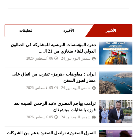
الأشهر
الأخيرة
التعليقات
دعوة المؤسسات التونسية للمشاركة في الصالون
الدولي للبناء ببنغازي من 21 ال...
شمس اليوم نيوز 24
06 أغسطس 2026
ايران : مفاوضات «هرمز» تقترب من اتفاق على
مسار لعبور السفن
شمس اليوم نيوز 24
05 أغسطس 2026
ترامب يهاجم المصري «عبد الرحمن السيد» بعد
فوزه بانتخابات ميتشيغان
شمس اليوم نيوز 24
05 أغسطس 2026
السوق السعودية تواصل الصعود بدعم من الشركات