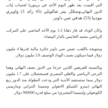
التي أقيمت بعد ظهر اليوم الأحد في بريتوريا لحساب إياب
وسجّل بيتر شالويلي (45 زائد 3) واوبري
الدور النهائي
.
موديبا (53) هدفي صن داونز.
وكان الوداد قد فاز ذهابا 2-1 يوم الأحد الماضي على المركب
الرياضي محمد الخامس بالدار البيضاء.
وبتتويجه باللقب، ضمن صن داونز جائزة مالية قدرها 4 مليون
دولار فيما سيكون نصيب الوداد الوصيف 2.8 مليون دولار.
وبالنسبة للفريقين اللذين خرجا من الدور نصف النهائي وهما
الترجي الرياضي والاهلي المصري فسيحصلان على 1.7 مليون
دولار بينما ستستفيد الأندية التي ودعت البطولة منذ الدور ربع
النهائي (بيترو اتليتيكو الانغولي وسيمبا التنزاني ومازيمبي
الكونغولي واينييمبا النيجيري) من مبلغ قدره 900000 دولار.