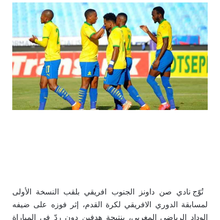
تُوّج نادي صن داونز الجنوب افريقي بلقب النسخة الأولى
لمسابقة الدوري الافريقي لكرة القدم، إثر فوزه على ضيفه
الوداد الرياضي المغربي، بنتيجة هدفين دون ردّ في المباراة