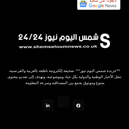
**جريدة شمس اليوم نيوز**: صحيفة إلكترونية ناطقة بالعربية والفرنسية،
تنقل الأخبار الوطنية والدولية بكل حياد وموضوعية، وتهدف إلى تقديم محتوى
متنوع وموثوق يجمع بين المصداقية وسرعة المعلومة.