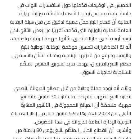
الخميس،في توضيحات قدّمتها حول استفسارات النواب في
جلسة عامة بمجلس نواب الشعب لمناقشة ميزانية وزارة
المالية أنّ قطاع التبغ محلّ عملية تدقيق من قبل هيئة الرقابة
العامة للمالية بالوزارة التي قدّمت تقريرا عن بعض النتائج، لكن
توجد أوجه أخرى مازالت تجري بشأنها مهمة الرقابة.واضافت ،
أنّه تمّ اتخاذ قرارات لتحسين حوكمة الوكالة الوطنية للتبغ
والوقيد والرفع من قدرتها الإنتاجية وكذلك الشأن بالنسبة إلى
مصنع التبغ بالقيروان، بهدف مزيد تسويق المنتوج المنظّم
للاستجابة لحاجيات السوق.
وبيّنت أنّه توجد حملة وطنية من قبل مصالح الديوانة للتصدي
لتجارة التبغ المهرب وتم حجز ما يقارب 30 مليون علبة تبغ
مهربة، ملاحظة أنّ المبالغ المحجوزة في الأشهر العشرة
الأولى من 2023 بلغت زهاء 5٫9 مليون دينار في إطار العمليات
النوعية للإدارة العامة للديوانة في هذا الخصوص.
وأشارت أنّ القطاع الحالي المنظّم للتبغ يؤمن 80 بالمئة من
حاجيات السوق بمبالغ جملية سنوية، بما فيها الأداءات، بحوالي