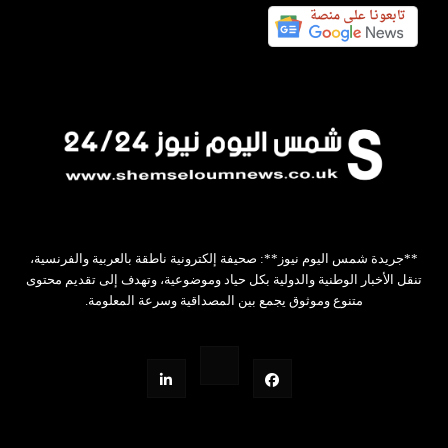
**جريدة شمس اليوم نيوز**: صحيفة إلكترونية ناطقة بالعربية والفرنسية،
تنقل الأخبار الوطنية والدولية بكل حياد وموضوعية، وتهدف إلى تقديم محتوى
متنوع وموثوق يجمع بين المصداقية وسرعة المعلومة.