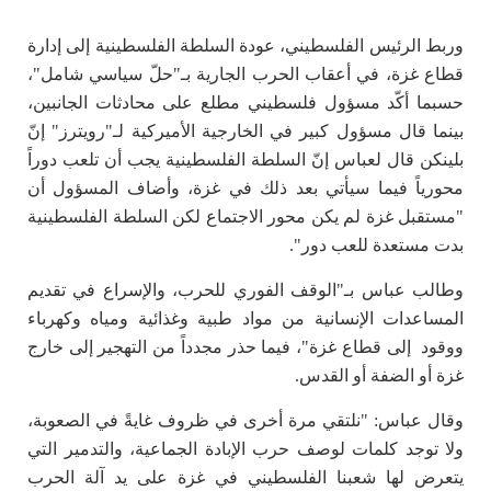
وربط الرئيس الفلسطيني، عودة السلطة الفلسطينية إلى إدارة
قطاع غزة، في أعقاب الحرب الجارية بـ"حلّ سياسي شامل"،
حسبما أكّد مسؤول فلسطيني مطلع على محادثات الجانبين،
بينما قال مسؤول كبير في الخارجية الأميركية لـ"رويترز" إنّ
بلينكن قال لعباس إنّ السلطة الفلسطينية يجب أن تلعب دوراً
محورياً فيما سيأتي بعد ذلك في غزة، وأضاف المسؤول أن
"مستقبل غزة لم يكن محور الاجتماع لكن السلطة الفلسطينية
بدت مستعدة للعب دور".
وطالب عباس بـ"الوقف الفوري للحرب، والإسراع في تقديم
المساعدات الإنسانية من مواد طبية وغذائية ومياه وكهرباء
ووقود إلى قطاع غزة"، فيما حذر مجدداً من التهجير إلى خارج
غزة أو الضفة أو القدس.
وقال عباس: "نلتقي مرة أخرى في ظروف غايةً في الصعوبة،
ولا توجد كلمات لوصف حرب الإبادة الجماعية، والتدمير التي
يتعرض لها شعبنا الفلسطيني في غزة على يد آلة الحرب