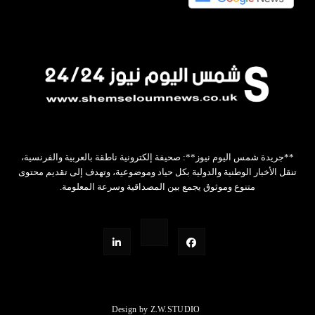
**جريدة شمس اليوم نيوز**: صحيفة إلكترونية ناطقة بالعربية والفرنسية،
تنقل الأخبار الوطنية والدولية بكل حياد وموضوعية، وتهدف إلى تقديم محتوى
متنوع وموثوق يجمع بين المصداقية وسرعة المعلومة.
Design by Z.W.STUDIO