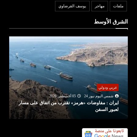
ملفات
مهاجر
يوسف القرضاوي
الشرق الأوسط
عربي ودولي
شمس اليوم نيوز 24
05 أغسطس 2026
ترامب يهاجم المصري «عبد الرحمن السيد» بعد فوزه
بانتخابات ميتشيغان