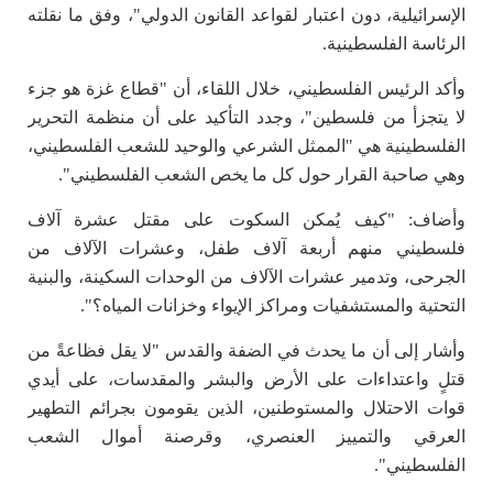
الإسرائيلية، دون اعتبار لقواعد القانون الدولي"، وفق ما نقلته
الرئاسة الفلسطينية.
وأكد الرئيس الفلسطيني، خلال اللقاء، أن "قطاع غزة هو جزء
لا يتجزأ من فلسطين"، وجدد التأكيد على أن منظمة التحرير
الفلسطينية هي "الممثل الشرعي والوحيد للشعب الفلسطيني،
وهي صاحبة القرار حول كل ما يخص الشعب الفلسطيني".
وأضاف: "كيف يُمكن السكوت على مقتل عشرة آلاف
فلسطيني منهم أربعة آلاف طفل، وعشرات الآلاف من
الجرحى، وتدمير عشرات الآلاف من الوحدات السكينة، والبنية
التحتية والمستشفيات ومراكز الإيواء وخزانات المياه؟".
وأشار إلى أن ما يحدث في الضفة والقدس "لا يقل فظاعةً من
قتلٍ واعتداءات على الأرض والبشر والمقدسات، على أيدي
قوات الاحتلال والمستوطنين، الذين يقومون بجرائم التطهير
العرقي والتمييز العنصري، وقرصنة أموال الشعب
الفلسطيني".