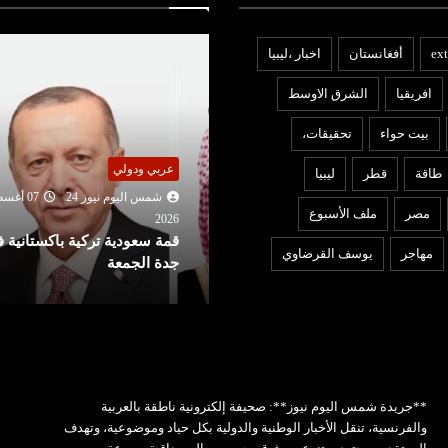
ext
أفغانستان
اخبار ،ليبيا
افريقيا
الشرق الاوسط
بيت حواء
تحقيقات،
ربي ودولي
عربي ودولي
طاقة
قطر
ليبيا
شمس اليوم نيوز 24
07 أغسطس
شمس اليوم نيوز 24
06 أغ
مصر
ملف الأسبوع
2026
202
مة سعودية تركية باكستانية في
تعديل قواعد الجنسية الأمريكية
مهاجر
يوسف القرضاوي
دة الجمعة
ترامب يمنع حق المواطنة بالول
**جريدة شمس اليوم نيوز**: صحيفة إلكترونية ناطقة بالعربية
والفرنسية، تنقل الأخبار الوطنية والدولية بكل حياد وموضوعية، وتهدف