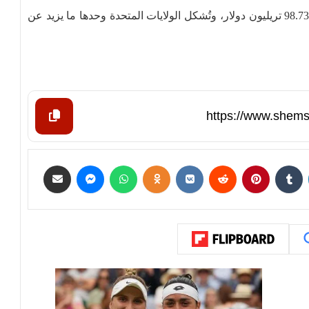
وتبلغ القيمة الإجمالية لجميع البورصات العالمية حاليا 98.737 تريليون دولار، وتُشكل الولايات المتحدة وحدها ما يزيد عن