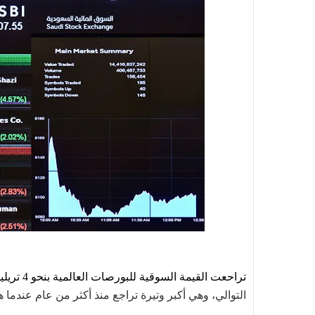
تراحعت القيمة السوقية للبورصات العالمية بنحو 4 تريليونات دولار خلال شهر أكتوبر، ليكون الهبوط
التوالي، وهي أكبر وتيرة تراجع منذ أكثر من عام عندما هوت بنحو 9.5 تريليون دولار خل