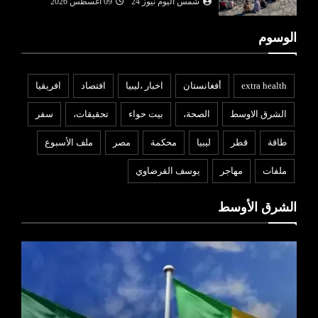
شمس اليوم نيوز 24
09 أغسطس 2026
الوسوم
extra health
أفغانستان
اخبار ،ليبيا
افتصاد
افريقيا
الشرق الاوسط
الصحة،
بيت حواء
تحقيقات،
سفر
طاقة
قطر
ليبيا
محكمة
مصر
ملف الأسبوع
ملفات
مهاجر
يوسف القرضاوي
الشرق الأوسط