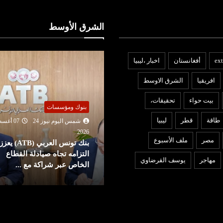
الشرق الأوسط
ext
أفغانستان
اخبار ،ليبيا
افريقيا
الشرق الاوسط
بيت حواء
تحقيقات،
بنوك ومؤسسات
ربي ودولي
طاقة
قطر
ليبيا
شمس اليوم نيوز 24
07 أغ
شمس اليوم نيوز 24
07 أغسطس
2026
مصر
ملف الأسبوع
بنك تونس العربي (ATB) يعزز
202
وقيع اتفاق دفاع مشترك بين
التزامه تجاه صيادلة القطاع
مهاجر
يوسف القرضاوي
لسعودية وتركيا وباكستان
الخاص عبر شراكة مع ...