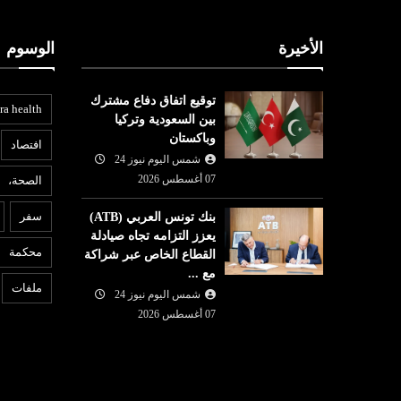
الأخيرة
الوسوم
توقيع اتفاق دفاع مشترك
ra health
بين السعودية وتركيا
وباكستان
افتصاد
شمس اليوم نيوز 24
07 أغسطس 2026
الصحة،
عربي ودولي
ع
سفر
بنك تونس العربي (ATB)
شمس اليوم نيوز 24
07 أغسطس
يعزز التزامه تجاه صيادلة
07 أغسطس
2026
محكمة
القطاع الخاص عبر شراكة
محكمة أميركية تأمر شركة ميتا
6
مع ...
ُحافظ على
بدفع نصف مليار دولار لتسببها
ت
ملفات
شمس اليوم نيوز 24
رو
بـ'ضرر عام'
ا
07 أغسطس 2026