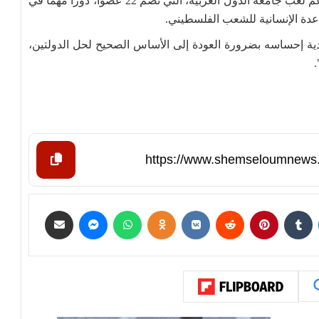
وقال المبعوث تشاي جون خلال الاجتماع، إن الصين تدعم لعب جامعة الدول العربية، التي تضم 22 عضواً، دوراً مهماً في
عدة الإنسانية للشعب الفلسطيني.
ية إحساسه بضرورة العودة إلى الأساس الصحيح لحل الدولتين،