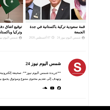
ميتا بدفع
قمة سعودية تركية باكستانية في جدة
توقيع اتفاق دف
بـ'ضرر عام'
الجمعة
وتركيا وباكستا
شمس اليوم نيوز 24
07 أغسطس 2026
شمس اليوم نيوز 
شمس اليوم نيوز 24
**جريدة شمس اليوم نيوز**: صحيفة إلكترونية ناط
وتهدف إلى تقديم محتوى متنوع وموثوق يجمع بي