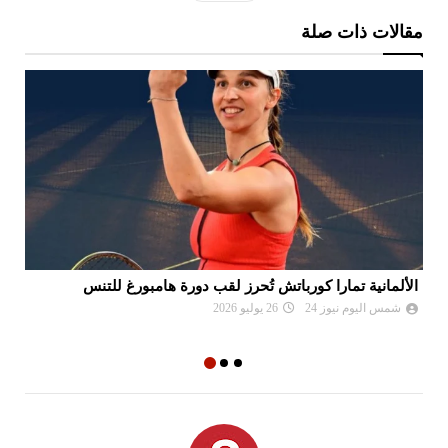
مقالات ذات صلة
الألمانية تمارا كورباتش تُحرز لقب دورة هامبورغ للتنس
مو
ال
شمس اليوم نيوز 24
26 يوليو 2026