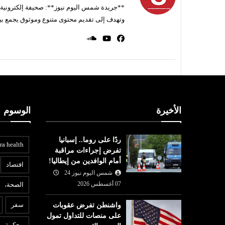
**جريدة شمس اليوم نيوز**: صحيفة إلكترونية ناط
وتهدف إلى تقديم محتوى متنوع وموثوق يجمع بي
الأخيرة
الوسوم
ردًا على روما.. إسبانيا
ra health
تفرض إجراءات مراقبة
أمام الوافدين من إيطاليا!
افتصاد
شمس اليوم نيوز 24
07 أغسطس 2026
الصحة،
بنوك ومؤسسات
ع
سفر
واشنطن تفرض عقوبات
شمس اليوم نيوز 24
07 أغسطس
على منصات للتداول تمول
07 أغسطس
2026
6
محكمة