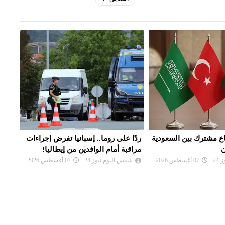
. إسبانيا تفرض إجراءات
واشنطن تفرض عقوبات على منصات
توقي
افدين من إيطاليا!
للتداول تمول الحرس الثوري
وترك
24
07 أغسطس 2026
شمس اليوم نيوز 24
07 أغسطس 2026
شم