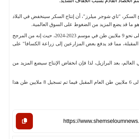
م الحصاد القادم بسبب الجفاف الشديد.
اج السكر، "تاي شوجر ميلرز"، أن إنتاج السكر سينخفض في البلاد
 ما قد يضع المزيد من الضغوط على السوق العالمية.
وأشار، إلى أن الإنتاج سينخفض بنسبة 18 بالمائة ليصل إلى نحو 9 ملايين طن في موسم 2023-2024، حيث إنه من المرجح
المقبلة، مما قد يدفع بعض المزارعين إلى زراعة الكسافا" على
 العالم، بعد البرازيل، لذا فإن انخفاض الإنتاج سيضع المزيد من
وتوقع رانجسيت أن تنخفض صادرات البلاد من السكر إلى 6 ملايين طن العام المقبل فيما تم تسجيل 8 ملايين طن هذا