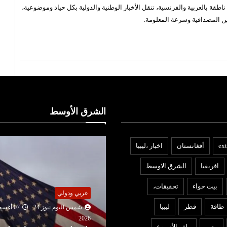
قة بالعربية والفرنسية، تنقل الأخبار الوطنية والدولية بكل حياد وموضوعية،
ن المصداقية وسرعة المعلومة.
الشرق الأوسط
ext
أفغانستان
اخبار ،ليبيا
افريقيا
الشرق الاوسط
بيت حواء
تحقيقات،
ربي ودولي
المرأة
طاقة
قطر
ليبيا
شمس اليوم نيوز 24
07 أغسطس
شمس اليوم نيوز 24
07 أغ
2026
202
مصر
ملف الأسبوع