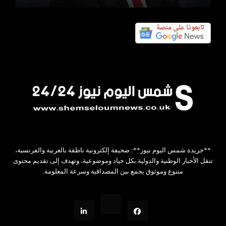
**جريدة شمس اليوم نيوز**: صحيفة إلكترونية ناطقة بالعربية والفرنسية،
تنقل الأخبار الوطنية والدولية بكل حياد وموضوعية، وتهدف إلى تقديم محتوى
متنوع وموثوق يجمع بين المصداقية وسرعة المعلومة.