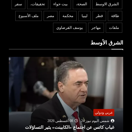
الشرق الاوسط
الصحة،
بيت حواء
تحقيقات،
سفر
طاقة
قطر
ليبيا
محكمة
مصر
ملف الأسبوع
ملفات
مهاجر
يوسف القرضاوي
الشرق الأوسط
عربي ودولي
شمس اليوم نيوز 24
08 أغسطس 2026
غياب كاتس عن اجتماع «الكابينت» يثير التساؤلات