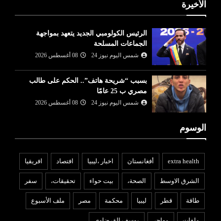
الأخيرة
الرئيس الكولومبي الجديد يتعهد بمواجهة
الجماعات المسلحة
شمس اليوم نيوز 24
08 أغسطس 2026
بسبب “شريحة هاتف”.. الحكم على طالب
مصري ب 25 عامًا
شمس اليوم نيوز 24
08 أغسطس 2026
الوسوم
extra health
أفغانستان
اخبار ،ليبيا
افتصاد
افريقيا
الشرق الاوسط
الصحة،
بيت حواء
تحقيقات،
سفر
طاقة
قطر
ليبيا
محكمة
مصر
ملف الأسبوع
ملفات
مهاجر
يوسف القرضاوي