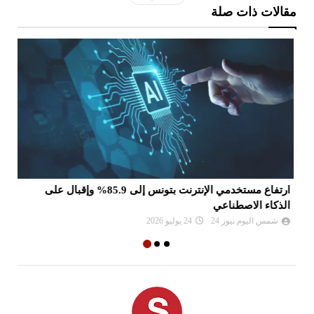
مقالات ذات صلة
ارتفاع مستخدمي الإنترنت بتونس إلى 85.9% وإقبال على
تز
الذكاء الاصطناعي
100 را
شمس اليوم نيوز 24
24 يوليو 2026