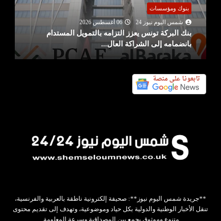
بنوك ومؤسسات
شمس اليوم نيوز 24
06 أغسطس 2026
بنك البركة تونس يعزز التزامه بالتمويل المستدام
بانضمامه إلى الشراكة العال...
**جريدة شمس اليوم نيوز**: صحيفة إلكترونية ناطقة بالعربية والفرنسية،
تنقل الأخبار الوطنية والدولية بكل حياد وموضوعية، وتهدف إلى تقديم محتوى
متنوع وموثوق يجمع بين المصداقية وسرعة المعلومة.