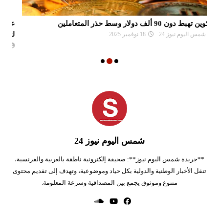
عملة ترامب المشفرة تقفز بأكثر من 18000% في أول يوم
ال
لتداولها
ال
شمس اليوم نيوز 24
20 يناير 2025
شمس اليوم نيوز 24
**جريدة شمس اليوم نيوز**: صحيفة إلكترونية ناطقة بالعربية والفرنسية،
تنقل الأخبار الوطنية والدولية بكل حياد وموضوعية، وتهدف إلى تقديم محتوى
متنوع وموثوق يجمع بين المصداقية وسرعة المعلومة.