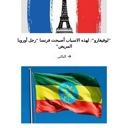
"لوفيغارو”: لهذه الاسباب أصبحت فرنسا “رجل أوروبا
المريض”
التالي