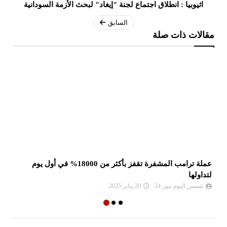
اثيوبيا : انطلاق اجتماع لجنة "إيغاد" لبحث الأزمة السودانية
السابق
مقالات ذات صلة
عملة ترامب المشفرة تقفز بأكثر من 18000% في أول يوم
ال
لتداولها
ال
شمس اليوم نيوز 24
20 يناير 2025