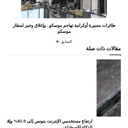
طائرات مسيرة أوكرانية تهاجم موسكو.. وإغلاق وجيز لمطار
موسكو
السابق
مقالات ذات صلة
ارتفاع مستخدمي الإنترنت بتونس إلى 85.9% وإقبال على
تز
الذكاء الاصطناعي
100 را