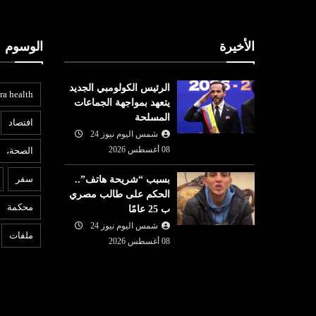
الأخيرة
الوسوم
الرئيس الكولومبي الجديد
ra health
يتعهد بمواجهة الجماعات
المسلحة
افتصاد
شمس اليوم نيوز 24
08 أغسطس 2026
الصحة،
عربي ودولي
ع
سفر
بسبب “شريحة هاتف”..
شمس اليوم نيوز 24
07 أغسطس
الحكم على طالب مصري
08 أغسطس
2026
محكمة
ب 25 عامًا
ردًا على روما.. إسبانيا تفرض
6
عمان.. أمريكا
شمس اليوم نيوز 24
إجراءات مراقبة أمام الوافدين من
ب
ملفات
هرمز قريبا
إيطاليا!
08 أغسطس 2026
عل