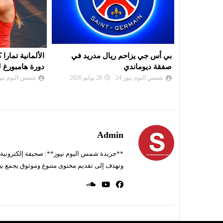
ريد في
الألمانية تمارا كورباتش تُحرز لقب
موعد سحب قرعة
دورة هامبورغ للتنس
لرابطة أبطال إ
الكونفدرالية
شمس اليوم نيوز 24
26 يوليو 2026
شمس اليوم نيوز 
Admin
**جريدة شمس اليوم نيوز**: صحيفة إلكترونية ناط
وتهدف إلى تقديم محتوى متنوع وموثوق يجمع بي