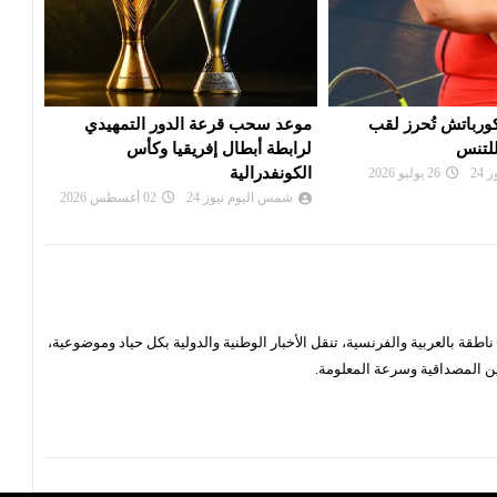
 الدور التمهيدي
بي أس جي يزاحم ريال مدريد في
الألم
فريقيا وكأس
صفقة ديوماندي
دورة
شمس اليوم نيوز 24
28 يوليو 2026
شم
24
02 أغسطس 2026
قة بالعربية والفرنسية، تنقل الأخبار الوطنية والدولية بكل حياد وموضوعية،
ن المصداقية وسرعة المعلومة.