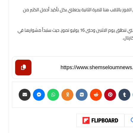
 الفوز باللقب هنا للمرة الثانية يجعلني بكل تأكيد أحمل الكثير من
وسينصب تركيز كيز، المصنفة 25، على لقب بطولة ويمبلدون التي تنطلق يوم الاثنين وحتى 16 يوليو تموز، حيث ستبدأ مشوارها في
رتال.