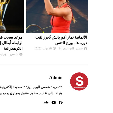
ُحرز لقب
موعد سحب قرعة الدور التمهيدي
بي أس جي يزاح
لرابطة أبطال إفريقيا وكأس
صفقة ديوماند
الكونفدرالية
شمس اليوم نيوز 
شمس اليوم نيوز 24
02 أغسطس 2026
Admin
**جريدة شمس اليوم نيوز**: صحيفة إلكترونية ناط
وتهدف إلى تقديم محتوى متنوع وموثوق يجمع بي