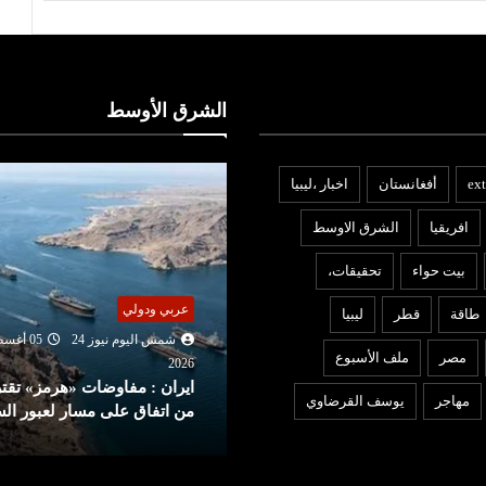
الشرق الأوسط
ext
أفغانستان
اخبار ،ليبيا
افريقيا
الشرق الاوسط
بيت حواء
تحقيقات،
عربي ودولي
ربي ودولي
طاقة
قطر
ليبيا
شمس اليوم نيوز 24
05 أغ
شمس اليوم نيوز 24
05 أغسطس
2026
مصر
ملف الأسبوع
ترامب يهاجم المصري «عبد
202
يران : مفاوضات «هرمز» تقترب
الرحمن السيد» بعد فوزه بانتخ
مهاجر
يوسف القرضاوي
ن اتفاق على مسار لعبور السفن
ميتشيغان