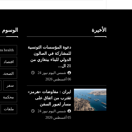
الأخيرة
الوسوم
دعوة المؤسسات التونسية
ra health
للمشاركة في الصالون
الدولي للبناء ببنغازي من
افتصاد
21 ال...
شمس اليوم نيوز 24
الصحة،
عربي ودولي
06 أغسطس 2026
ع
سفر
شمس اليوم نيوز 24
06 أغسطس
ايران : مفاوضات «هرمز»
05 أغسطس
2026
محكمة
تقترب من اتفاق على
دعوة المؤسسات التونسية
6
مسار لعبور السفن
واصل الصعود
للمشاركة في الصالون الدولي
ا
ملفات
شمس اليوم نيوز 24
 الكبرى
للبناء ببنغازي من 21 ال...
م
05 أغسطس 2026