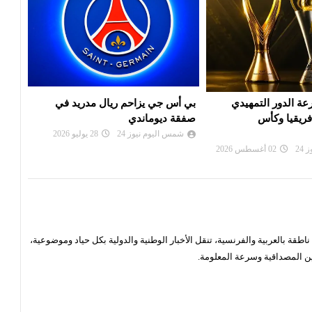
م ريال مدريد في
الألمانية تمارا كورباتش تُحرز لقب
موعد
ي
دورة هامبورغ للتنس
لراب
الكون
24
28 يوليو 2026
شمس اليوم نيوز 24
26 يوليو 2026
شم
قة بالعربية والفرنسية، تنقل الأخبار الوطنية والدولية بكل حياد وموضوعية،
ن المصداقية وسرعة المعلومة.