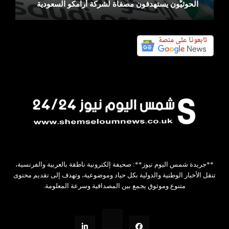
الحوثيُّون يستهدفون مصفاة لشركة أرامكو السعودية
**جريدة شمس اليوم نيوز**: صحيفة إلكترونية ناطقة بالعربية والفرنسية،
تنقل الأخبار الوطنية والدولية بكل حياد وموضوعية، وتهدف إلى تقديم محتوى
متنوع وموثوق يجمع بين المصداقية وسرعة المعلومة.