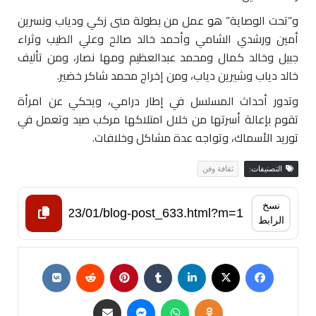
و”تحت الوصاية” هو عمل من بطولة منى زكي ودياب ونسرين
أمين ورشدي الشامي وأحمد خالد صالح وعلي الطيب وثراء
جبيل وخالد كمال ومحمد عبدالعظيم ومها نصار، ومن تأليف
خالد دياب وشيرين دياب، ومن إخراج محمد شاكر خضير.
وتدور أحداث المسلسل في إطار درامي، ويحكي عن امرأة
تقوم بإعالة أسرتها من خلال امتلاكها مركب صيد وتعمل في
توريد الأسماك، وتواجه عدة مشاكل وخلافات.
التصنيفات:
ثقافة وفن
نسخ
الرابط