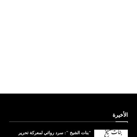
ليبيا طقس
الأخيرة
"بنات الشيخ ": سرد روائي لمعركة تحرير