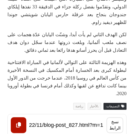
الدولي، وتقدّموا بفضل ركلة جزاء في الدقيقة 33 نفذها إيلكاي
جندوجان بنجاح بعد عرقلة حارس اليابان شويتشي جوندا
للظهير ديفيد راوم.
لكن الهدف الثاني لم يأت أبدا، وشنّت اليابان عدّة هجمات على
نصف ملعب ألمانيا، وبلغت ذروتها عندما سجّل دوان هدف
التعادل قبل أن يحرز أسانو هدفا رائعا بعد ثماني دقائق.
وهذه الهزيمة الثالثة على التوالي لألمانيا في المباراة الافتتاحية
لبطولة كبرى بعد الخسارة أمام المكسيك في النسخة الأخيرة
من كأس العالم في روسيا 2018، عندما خرجت من الدور الأول
بينما كانت تدافع عن لقبها وكذلك أمام فرنسا في بطولة أوروبا
2020.
التصنيفات:
،الأخبار
رياضة
نسخ
الرابط