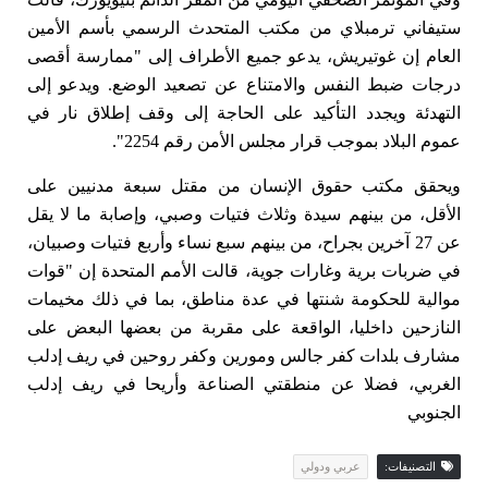
ستيفاني ترمبلاي من مكتب المتحدث الرسمي بأسم الأمين
العام إن غوتيريش، يدعو جميع الأطراف إلى "ممارسة أقصى
درجات ضبط النفس والامتناع عن تصعيد الوضع. ويدعو إلى
التهدئة ويجدد التأكيد على الحاجة إلى وقف إطلاق نار في
عموم البلاد بموجب قرار مجلس الأمن رقم 2254".
ويحقق مكتب حقوق الإنسان من مقتل سبعة مدنيين على
الأقل، من بينهم سيدة وثلاث فتيات وصبي، وإصابة ما لا يقل
عن 27 آخرين بجراح، من بينهم سبع نساء وأربع فتيات وصبيان،
في ضربات برية وغارات جوية، قالت الأمم المتحدة إن "قوات
موالية للحكومة شنتها في عدة مناطق، بما في ذلك مخيمات
النازحين داخليا، الواقعة على مقربة من بعضها البعض على
مشارف بلدات كفر جالس ومورين وكفر روحين في ريف إدلب
الغربي، فضلا عن منطقتي الصناعة وأريحا في ريف إدلب
الجنوبي
التصنيفات:
عربي ودولي