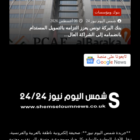
بنوك ومؤسسات
شمس اليوم نيوز 24
06 أغسطس 2026
بنك البركة تونس يعزز التزامه بالتمويل المستدام
بانضمامه إلى الشراكة العال...
**جريدة شمس اليوم نيوز**: صحيفة إلكترونية ناطقة بالعربية والفرنسية،
تنقل الأخبار الوطنية والدولية بكل حياد وموضوعية، وتهدف إلى تقديم محتوى